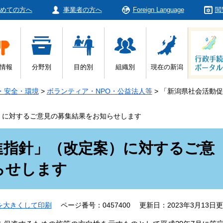
めての方へ
事業者の方へ
Foreign Language
閲
情報
分野別
目的別
組織別
現在の新潟
・安全・環境
>
ボランティア・NPO・公益法人等
>
「新潟県社会活動促
）に対するご意見の募集結果をお知らせします
進指針」（改定案）に対するご意
らせします
を大きくして印刷
ページ番号：0457400
更新日：2023年3月13日