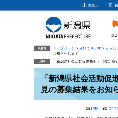
ペ
メ
本文へ
初
ー
ニ
ジ
ュ
の
ー
先
を
頭
飛
防災
で
ば
す。
し
トップページ
>
分類でさがす
>
くらし
現在地
お知らせします
て
本
「新潟県社会活動促進指針」（改定案
文
本
へ
「新潟県社会活動促
文
見の募集結果をお知
印刷
文字