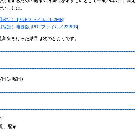
促進するための施策の方向性を示すものとして平成29年7月に策
行いました。
定） [PDFファイル／5.2MB]
定）概要版 [PDFファイル／222KB]
募集を行った結果は次のとおりです。
7日(月曜日)
布
覧、配布