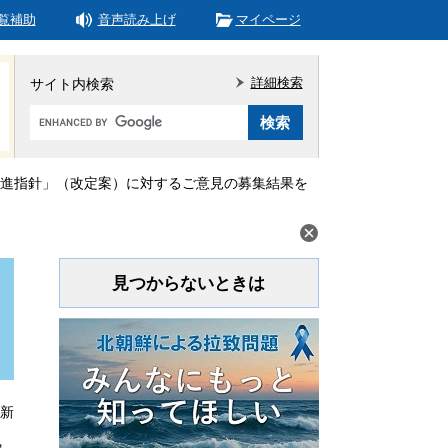
覧補助
音声読み上げ
マイページ
詳細検索
サイト内検索
Google
カ
ス
タ
進指針」（改定案）に対するご意見の募集結果を
ム
検
索
見つからないときは
更新