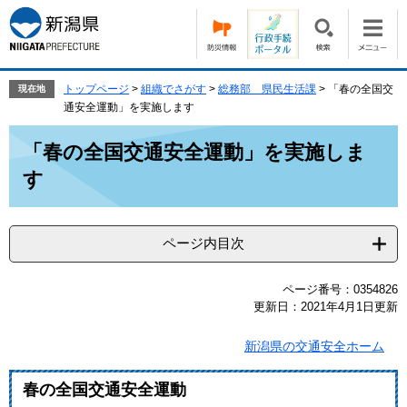
ペ
メ
ー
ニ
ジ
ュ
の
ー
先
を
トップページ
>
組織でさがす
>
総務部 県民生活課
>
「春の全国交
現在地
頭
飛
通安全運動」を実施します
で
ば
本
す。
し
「春の全国交通安全運動」を実施しま
文
て
す
本
文
へ
ページ内目次
ページ番号：0354826
更新日：2021年4月1日更新
新潟県の交通安全ホーム
春の全国交通安全運動