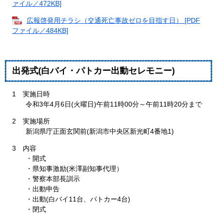
ァイル／472KB]
広報啓発用チラシ（交通死亡事故ゼロを目指す日） [PDF
ファイル／484KB]
出発式(白バイ・パトカー出動セレモニー)
1 実施日時
令和3年4月6日(火曜日)午前11時00分～午前11時20分まで
2 実施場所
新潟県庁正面玄関前(新潟市中央区新光町4番地1)
3 内容
・開式
・県知事激励(米澤副知事代理）
・警察本部長訓示
・出動申告
・出動(白バイ11台、パトカー4台)
・閉式