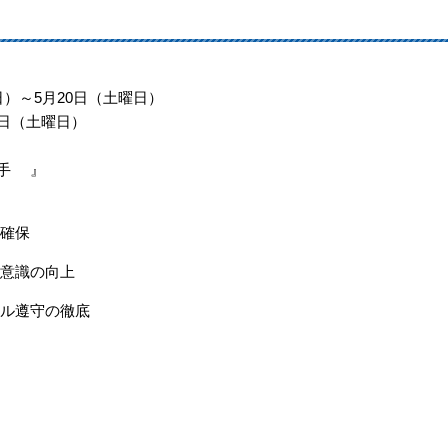
日）～5月20日（土曜日）
0日（土曜日）
手 』
の確保
転意識の向上
ール遵守の徹底