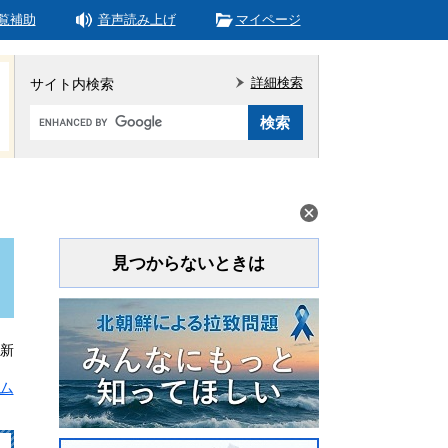
覧補助
音声読み上げ
マイページ
詳細検索
サイト内検索
Google
カ
ス
タ
ム
検
索
見つからないときは
更新
ム