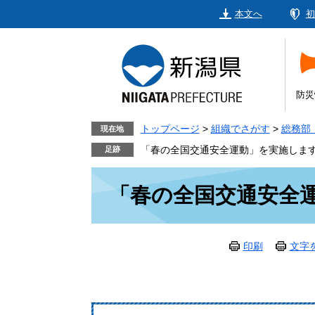
ペ
メ
本文へ
初
ー
ニ
ジ
ュ
の
ー
先
を
頭
飛
防災
で
ば
す。
し
トップページ
>
組織でさがす
>
総務部
現在地
て
「春の全国交通安全運動」を実施しま
本
本
文
「春の全国交通安全
文
へ
印刷
文字