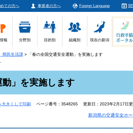
めての方へ
事業者の方へ
Foreign Language
閲
情報
分野別
目的別
組織別
現在の新潟
 県民生活課
>
「春の全国交通安全運動」を実施します
す
運動」を実施します
を大きくして印刷
ページ番号：3548265
更新日：2023年2月17日
新潟県の交通安全ホー