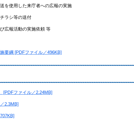
放送を使用した来庁者への広報の実施
、チラシ等の送付
及び広報活動の実施依頼 等
綱 [PDFファイル／496KB]
DFファイル／2.24MB]
2.3MB]
7KB]