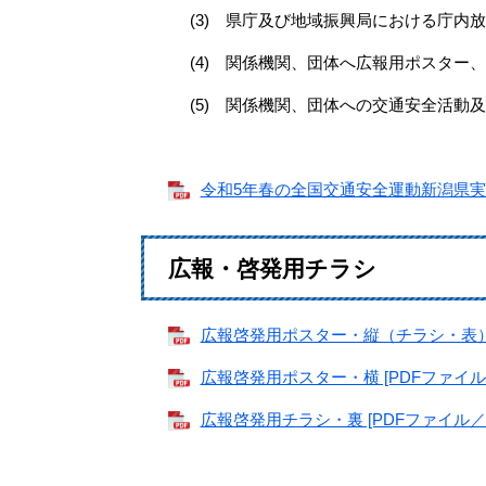
(3) 県庁及び地域振興局における庁内
(4) 関係機関、団体へ広報用ポスター
(5) 関係機関、団体への交通安全活動
令和5年春の全国交通安全運動新潟県実施要
広報・啓発用チラシ
広報啓発用ポスター・縦（チラシ・表） [P
広報啓発用ポスター・横 [PDFファイル／
広報啓発用チラシ・裏 [PDFファイル／70