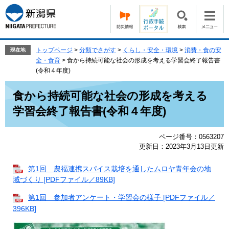
ペ
メ
ー
ニ
ジ
ュ
の
ー
先
を
トップページ
>
分類でさがす
>
くらし・安全・環境
>
消費・食の安
現在地
頭
飛
全・食育
>
食から持続可能な社会の形成を考える学習会終了報告書
で
ば
(令和４年度)
す。
し
本
て
食から持続可能な社会の形成を考える
文
本
学習会終了報告書(令和４年度)
文
へ
ページ番号：0563207
更新日：2023年3月13日更新
第1回 農福連携スパイス栽培を通したムロヤ青年会の地
域づくり [PDFファイル／89KB]
第1回 参加者アンケート・学習会の様子 [PDFファイル／
396KB]