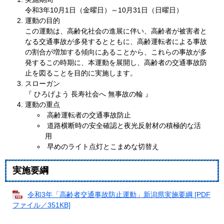
令和3年10月1日（金曜日）～10月31日（日曜日）
運動の目的
この運動は、高齢化社会の進展に伴い、高齢者が被害者と
なる交通事故が多発するとともに、高齢運転者による事故
の割合が増加する傾向にあることから、これらの事故が多
発するこの時期に、本運動を展開し、高齢者の交通事故防
止を図ることを目的に実施します。
スローガン
『 ひろげよう 長寿社会へ 無事故の輪 』
運動の重点
高齢運転者の交通事故防止
道路横断時の安全確認と夜光反射材の積極的な活
用
早めのライト点灯とこまめな切替え
実施要綱
令和3年「高齢者交通事故防止運動」新潟県実施要綱 [PDF
ファイル／351KB]