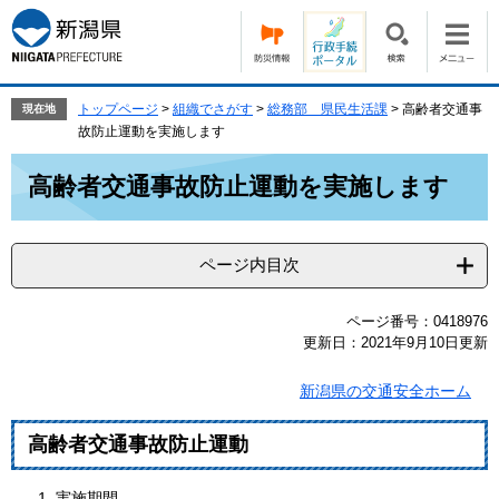
ペ
メ
ー
ニ
ジ
ュ
の
ー
先
を
トップページ
>
組織でさがす
>
総務部 県民生活課
>
高齢者交通事
現在地
頭
飛
故防止運動を実施します
で
ば
本
す。
し
高齢者交通事故防止運動を実施します
文
て
本
文
ページ内目次
へ
ページ番号：0418976
更新日：2021年9月10日更新
新潟県の交通安全ホーム
高齢者交通事故防止運動
実施期間