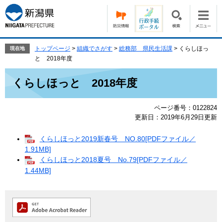
ペ
メ
ー
ニ
ジ
ュ
の
ー
先
を
トップページ
>
組織でさがす
>
総務部 県民生活課
>
くらしほっ
現在地
頭
飛
と 2018年度
で
ば
本
す。
し
くらしほっと 2018年度
文
て
本
ページ番号：0122824
文
更新日：2019年6月29日更新
へ
くらしほっと2019新春号 NO.80[PDFファイル／
1.91MB]
くらしほっと2018夏号 No.79[PDFファイル／
1.44MB]