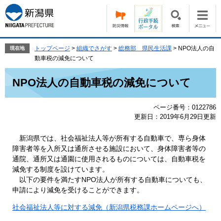
ペ
メ
ー
ニ
ジ
ュ
の
ー
先
を
トップページ
>
組織でさがす
>
総務部 県民生活課
>
NPO法人の自
現在地
頭
飛
動車税の減免について
で
ば
本
す。
し
NPO法人の自動車税の減免について
文
て
本
ページ番号：0122786
文
更新日：2019年6月29日更新
へ
新潟県では、社会福祉法人等が所有する自動車で、専ら身体
障害者等を入所又は通所させる施設において、身体障害者等の
通院、通所又は通園に使用されるものについては、自動車税を
減免する制度を設けています。
以下の要件を満たすNPO法人が所有する自動車についても、
申請により減免を受けることができます。
社会福祉法人等に対する減免（新潟県税務課ホームページへ）