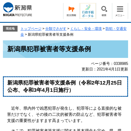
ペ
メ
ー
ニ
ジ
ュ
の
ー
先
を
トップページ
>
分類でさがす
>
くらし・安全・環境
>
防犯・交通安
現在地
頭
飛
全
>
新潟県犯罪被害者等支援条例
で
ば
本
す。
し
新潟県犯罪被害者等支援条例
文
て
本
ページ番号：0338985
文
更新日：2021年4月1日更新
へ
新潟県犯罪被害者等支援条例（令和2年12月25日
公布、令和3年4月1日施行）
近年、県内外で凶悪犯罪が発生し、犯罪等による直接的な被
害だけでなく、その後の二次的被害の防止など、犯罪被害者等
支援の重要性がますます高まっています。
そこで、犯罪被害者等支援に関する基本理念を定め、県、県