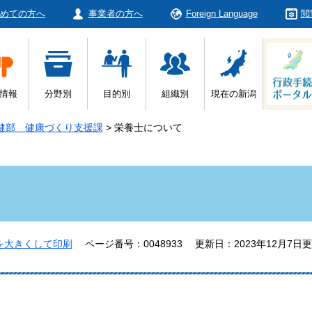
めての方へ
事業者の方へ
Foreign Language
閲
情報
分野別
目的別
組織別
現在の新潟
健部 健康づくり支援課
>
栄養士について
を大きくして印刷
ページ番号：0048933
更新日：2023年12月7日