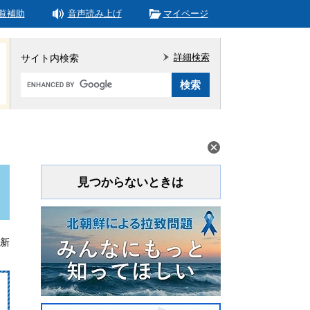
覧補助
音声読み上げ
マイページ
詳細検索
サイト内検索
Google
カ
ス
タ
ム
検
索
見つからないときは
更新