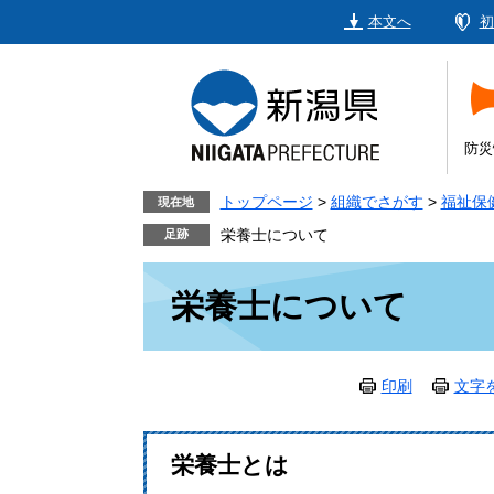
ペ
メ
本文へ
初
ー
ニ
ジ
ュ
の
ー
先
を
頭
飛
防災
で
ば
す。
し
トップページ
>
組織でさがす
>
福祉保
現在地
て
栄養士について
本
本
文
栄養士について
文
へ
印刷
文字
栄養士とは