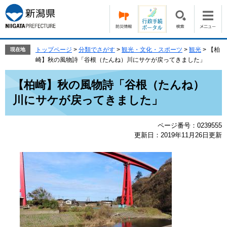
ペ
メ
ー
ニ
ジ
ュ
の
ー
先
を
トップページ
>
分類でさがす
>
観光・文化・スポーツ
>
観光
>
【柏
現在地
頭
飛
崎】秋の風物詩「谷根（たんね）川にサケが戻ってきました」
で
ば
本
す。
し
【柏崎】秋の風物詩「谷根（たんね）
文
て
川にサケが戻ってきました」
本
文
へ
ページ番号：0239555
更新日：2019年11月26日更新