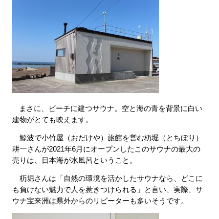
まさに、ビーチに建つサウナ。空と海の青を背景に白い
建物がとても映えます。
鯨波で小竹屋（おだけや）旅館を営む
杤
堀（とちぼり）
耕一さんが2021年6月にオープンしたこのサウナの最大の
売りは、日本海が水風呂ということ。
杤堀さんは「自然の環境を活かしたサウナなら、どこに
も負けない魅力で人を惹きつけられる」と言い、実際、サ
ウナ宝来洲は県外からのリピーターも多いそうです。