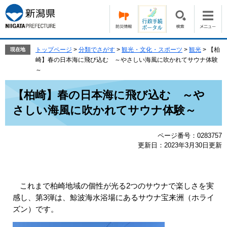
ペ
メ
ー
ニ
ジ
ュ
の
ー
先
を
トップページ
>
分類でさがす
>
観光・文化・スポーツ
>
観光
>
【柏
現在地
頭
飛
崎】春の日本海に飛び込む ～やさしい海風に吹かれてサウナ体験
で
ば
～
す。
し
本
て
【柏崎】春の日本海に飛び込む ～や
文
本
さしい海風に吹かれてサウナ体験～
文
へ
ページ番号：0283757
更新日：2023年3月30日更新
これまで柏崎地域の個性が光る2つのサウナで楽しさを実
​
感し、第3弾は、鯨波海水浴場にあるサウナ宝来洲（ホライ
ズン）です。