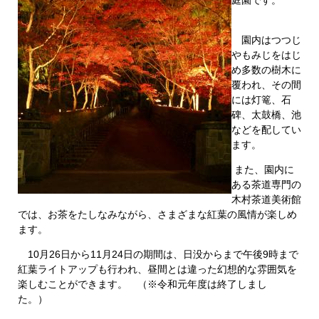
庭園です。
園内はつつじ
やもみじをはじ
め多数の樹木に
覆われ、その間
には灯篭、石
碑、太鼓橋、池
などを配してい
ます。
また、園内に
ある茶道専門の
木村茶道美術館
では、お茶をたしなみながら、さまざまな紅葉の風情が楽しめ
ます。
10月26日から11月24日の期間は、日没からまで午後9時まで
紅葉ライトアップも行われ、昼間とは違った幻想的な雰囲気を
楽しむことができます。 （※令和元年度は終了しまし
た。）