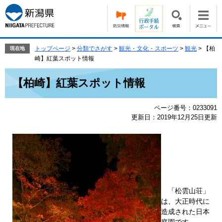
ペ
メ
ー
ニ
ジ
ュ
の
ー
先
を
トップページ
>
分類でさがす
>
観光・文化・スポーツ
>
観光
>
【柏
現在地
頭
飛
崎】紅葉スポット情報
で
ば
本
す。
し
【柏崎】紅葉スポット情報
文
て
本
ページ番号：0233091
文
更新日：2019年12月25日更新
へ
「松雲山荘」
は、大正時代に
造成された日本