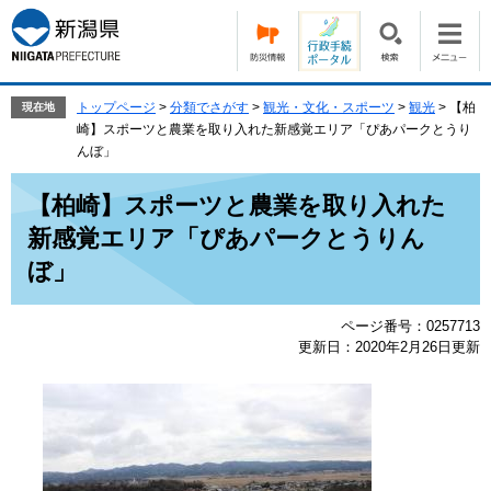
ペ
メ
ー
ニ
ジ
ュ
の
ー
先
を
トップページ
>
分類でさがす
>
観光・文化・スポーツ
>
観光
>
【柏
現在地
頭
飛
崎】スポーツと農業を取り入れた新感覚エリア「ぴあパークとうり
で
ば
んぼ」
す。
し
本
て
【柏崎】スポーツと農業を取り入れた
文
本
新感覚エリア「ぴあパークとうりん
文
へ
ぼ」
ページ番号：0257713
更新日：2020年2月26日更新