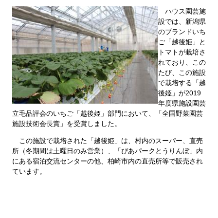
ハウス園芸施
設では、新潟県
のブランドいち
ご「越後姫」と
トマトが栽培さ
れており、この
たび、この施設
で栽培する「越
後姫」が2019
年度県施設園芸
立毛品評会のいちご「越後姫」部門において、「全国野菜園芸
施設技術会長賞」を受賞しました。
この施設で栽培された「越後姫」は、村内のスーパー、直売
所（冬期間は土曜日のみ営業）、「ぴあパークとうりんぼ」内
にある宿泊交流センターの他、柏崎市内の直売所等で販売され
ています。