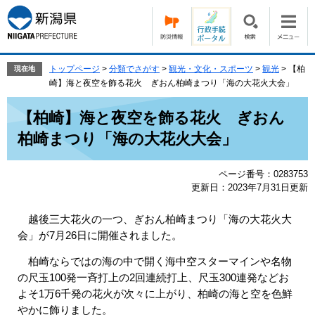
ペ
メ
ー
ニ
ジ
ュ
の
ー
先
を
トップページ
>
分類でさがす
>
観光・文化・スポーツ
>
観光
>
【柏
現在地
頭
飛
崎】海と夜空を飾る花火 ぎおん柏崎まつり「海の大花火大会」
で
ば
本
す。
し
【柏崎】海と夜空を飾る花火 ぎおん
文
て
柏崎まつり「海の大花火大会」
本
文
へ
ページ番号：0283753
更新日：2023年7月31日更新
越後三大花火の一つ、ぎおん柏崎まつり「海の大花火大
会」が7月26日に開催されました。​
柏崎ならではの海の中で開く海中空スターマインや名物
の尺玉100発一斉打上の2回連続打上、尺玉300連発などお
よそ1万6千発の花火が次々に上がり、柏崎の海と空を色鮮
やかに飾りました。​