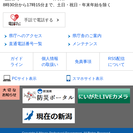
8時30分から17時15分まで、土日・祝日・年末年始を除く
手話で電話する
県庁へのアクセス
県庁舎のご案内
直通電話番号一覧
メンテナンス
ガイド
個人情報
RSS配信
免責事項
ライン
の取扱い
について
PCサイト表示
スマホサイト表示
Copyright © Niigata Prefectural Government. All Rights Reserved.