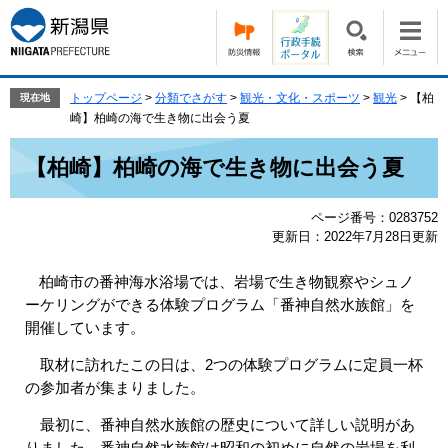
ペ
メ
ー
ニ
ジ
ュ
の
ー
先
を
トップページ
>
分類でさがす
>
観光・文化・スポーツ
>
観光
>
【柏
現在地
頭
飛
崎】柏崎の海で生き物に出会う夏
で
ば
本
す。
し
【柏崎】柏崎の海で生き物に出会う夏
文
て
本
ページ番号：0283752
文
更新日：2022年7月28日更新
へ
柏崎市の番神海水浴場では、岩場で生き物観察やシュノ
ーケリングができる体験プログラム「番神自然水族館」を
開催しています。
取材に訪れたこの日は、2つの体験プログラムに定員一杯
の参加者が集まりました。
最初に、番神自然水族館の歴史について詳しい説明があ
りました。番神自然水族館は昭和の初めに自然の岩場を利