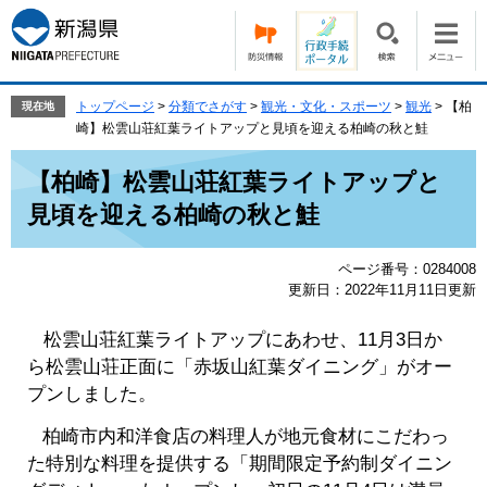
ペ
メ
ー
ニ
ジ
ュ
の
ー
先
を
トップページ
>
分類でさがす
>
観光・文化・スポーツ
>
観光
>
【柏
現在地
頭
飛
崎】松雲山荘紅葉ライトアップと見頃を迎える柏崎の秋と鮭
で
ば
本
す。
し
【柏崎】松雲山荘紅葉ライトアップと
文
て
見頃を迎える柏崎の秋と鮭
本
文
へ
ページ番号：0284008
更新日：2022年11月11日更新
松雲山荘紅葉ライトアップにあわせ、11月3日か
ら松雲山荘正面に「赤坂山紅葉ダイニング」がオー
プンしました。
柏崎市内和洋食店の料理人が地元食材にこだわっ
た特別な料理を提供する「期間限定予約制ダイニン