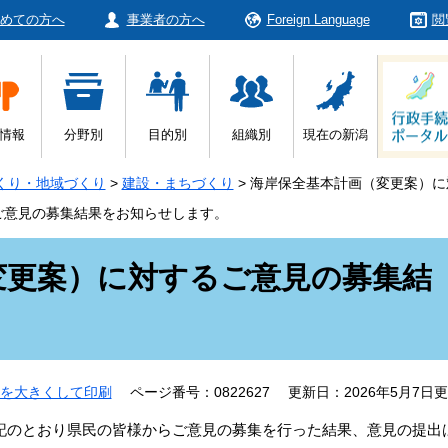
めての方へ
事業者の方へ
Foreign Language
閲
情報
分野別
目的別
組織別
現在の新潟
くり・地域づくり
>
建設・まちづくり
>
海岸保全基本計画（変更案）に
ご意見の募集結果をお知らせします。
変更案）に対するご意見の募集結
。
を大きくして印刷
ページ番号：0822627
更新日：2026年5月7日
記のとおり県民の皆様からご意見の募集を行った結果、意見の提出