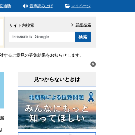
覧補助
音声読み上げ
マイページ
詳細検索
サイト内検索
Google
カ
ス
タ
対するご意見の募集結果をお知らせします。
ム
検
索
見つからないときは
更新
は