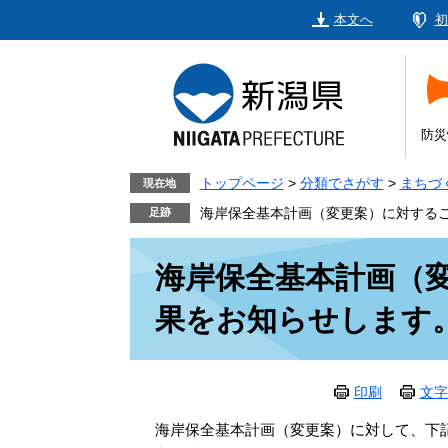
ペ
メ
本文へ
初
ー
ニ
ジ
ュ
の
ー
先
を
頭
飛
防災
で
ば
す。
し
トップページ
>
分類でさがす
>
まちづ
現在地
て
海岸保全基本計画（変更案）に対する
本
本
文
海岸保全基本計画（
文
へ
果をお知らせします
印刷
文字
海岸保全基本計画（変更案）に対して、下