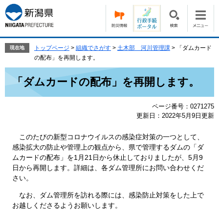
ペ
メ
ー
ニ
ジ
ュ
の
ー
先
を
トップページ
>
組織でさがす
>
土木部 河川管理課
>
「ダムカード
現在地
頭
飛
の配布」を再開します。
で
ば
本
す。
し
「ダムカードの配布」を再開します。
文
て
本
ページ番号：0271275
文
更新日：2022年5月9日更新
へ
このたびの新型コロナウイルスの感染症対策の一つとして、
感染拡大の防止や管理上の観点から、県で管理するダムの「ダ
ムカードの配布」を1月21日から休止しておりましたが、5月9
日から再開します。詳細は、各ダム管理所にお問い合わせくだ
さい。
なお、ダム管理所を訪れる際には、感染防止対策をした上で
お越しくださるようお願いします。