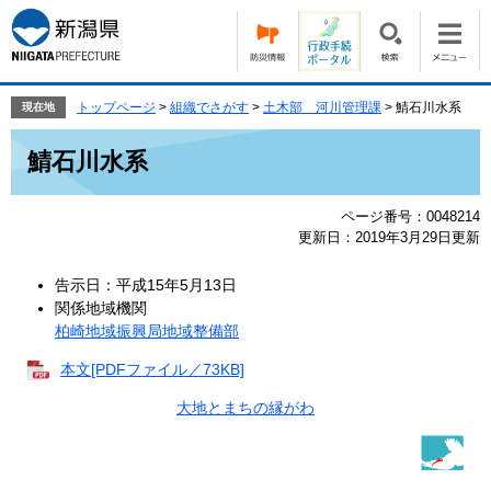
ペ
メ
ー
ニ
ジ
ュ
の
ー
先
を
トップページ
>
組織でさがす
>
土木部 河川管理課
>
鯖石川水系
現在地
頭
飛
本
で
ば
鯖石川水系
文
す。
し
て
ページ番号：0048214
本
更新日：2019年3月29日更新
文
へ
告示日：平成15年5月13日
関係地域機関
柏崎地域振興局地域整備部
本文[PDFファイル／73KB]
大地とまちの縁がわ