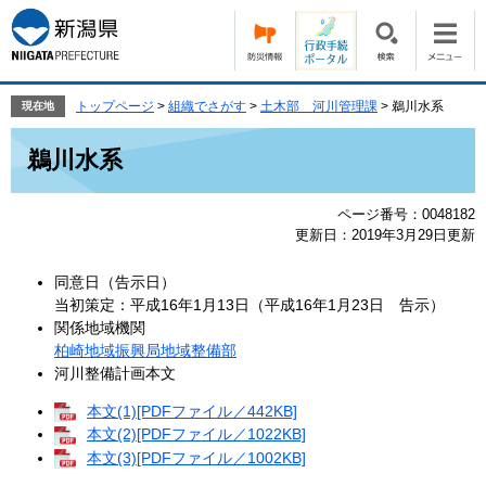
ペ
メ
ー
ニ
ジ
ュ
の
ー
先
を
トップページ
>
組織でさがす
>
土木部 河川管理課
>
鵜川水系
現在地
頭
飛
本
で
ば
鵜川水系
文
す。
し
て
ページ番号：0048182
本
更新日：2019年3月29日更新
文
へ
同意日（告示日）
当初策定：平成16年1月13日（平成16年1月23日 告示）
関係地域機関
柏崎地域振興局地域整備部
河川整備計画本文
本文(1)[PDFファイル／442KB]
本文(2)[PDFファイル／1022KB]
本文(3)[PDFファイル／1002KB]