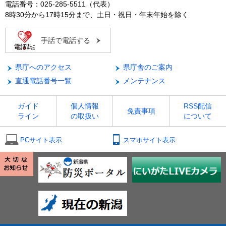
電話番号：025-285-5511（代表）
8時30分から17時15分まで、土日・祝日・年末年始を除く
手話で電話する
県庁へのアクセス
県庁舎のご案内
直通電話番号一覧
メンテナンス
ガイド
個人情報
RSS配信
免責事項
ライン
の取扱い
について
PCサイト表示
スマホサイト表示