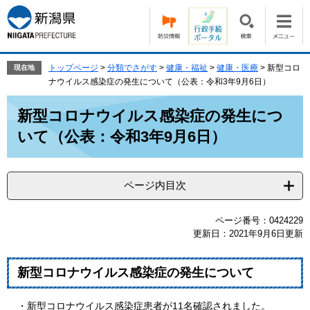
ペ
メ
ー
ニ
ジ
ュ
の
ー
先
を
トップページ
>
分類でさがす
>
健康・福祉
>
健康・医療
>
新型コロ
現在地
頭
飛
ナウイルス感染症の発生について（公表：令和3年9月6日）
で
ば
本
す。
し
新型コロナウイルス感染症の発生につ
文
て
いて（公表：令和3年9月6日）
本
文
へ
ページ内目次
ページ番号：0424229
更新日：2021年9月6日更新
新型コロナウイルス感染症の発生について
・新型コロナウイルス感染症患者が11名確認されました。