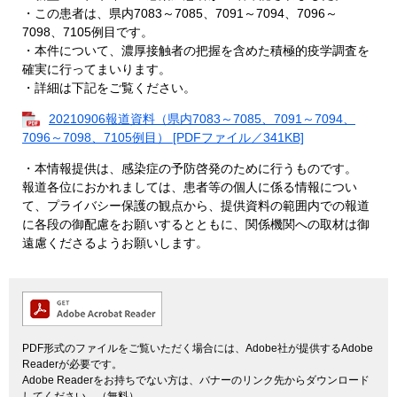
・この患者は、県内7083～7085、7091～7094、7096～
7098、7105例目です。
・本件について、濃厚接触者の把握を含めた積極的疫学調査を
確実に行ってまいります。
・詳細は下記をご覧ください。
20210906報道資料（県内7083～7085、7091～7094、
7096～7098、7105例目） [PDFファイル／341KB]
・本情報提供は、感染症の予防啓発のために行うものです。
報道各位におかれましては、患者等の個人に係る情報につい
て、プライバシー保護の観点から、提供資料の範囲内での報道
に各段の御配慮をお願いするとともに、関係機関への取材は御
遠慮くださるようお願いします。
PDF形式のファイルをご覧いただく場合には、Adobe社が提供するAdobe
Readerが必要です。
Adobe Readerをお持ちでない方は、バナーのリンク先からダウンロード
してください。（無料）