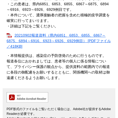
・この患者は、県内6851、6853、6855、6867～6875、6894
～6916、6923～6926、6929例目です。
・本件について、濃厚接触者の把握を含めた積極的疫学調査を
確実に行ってまいります。
・詳細は下記をご覧ください。
20210902報道資料（県内6851、6853、6855、6867～
6875、6894～6916、6923～6926、6929例目） [PDFファイル
／418KB]
・本情報提供は、感染症の予防啓発のために行うものです。
報道各位におかれましては、患者等の個人に係る情報につい
て、プライバシー保護の観点から、提供資料の範囲内での報道
に各段の御配慮をお願いするとともに、関係機関への取材は御
遠慮くださるようお願いします。
PDF形式のファイルをご覧いただく場合には、Adobe社が提供するAdobe
Readerが必要です。