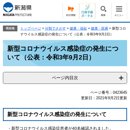
ペ
メ
ー
ニ
ジ
ュ
の
ー
先
を
トップページ
>
分類でさがす
>
健康・福祉
>
健康・医療
>
新型コロ
現在地
頭
飛
ナウイルス感染症の発生について（公表：令和3年9月2日）
で
ば
本
す。
し
新型コロナウイルス感染症の発生につ
文
て
いて（公表：令和3年9月2日）
本
文
へ
ページ内目次
ページ番号：0423645
更新日：2021年9月2日更新
新型コロナウイルス感染症の発生について
・新型コロナウイルス感染症患者が40名確認されました。