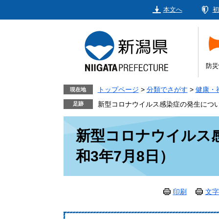
ペ
メ
本文へ
初
ー
ニ
ジ
ュ
の
ー
先
を
頭
飛
防災
で
ば
す。
し
トップページ
>
分類でさがす
>
健康・
現在地
て
新型コロナウイルス感染症の発生につい
本
本
文
新型コロナウイルス
文
へ
和3年7月8日）
印刷
文字