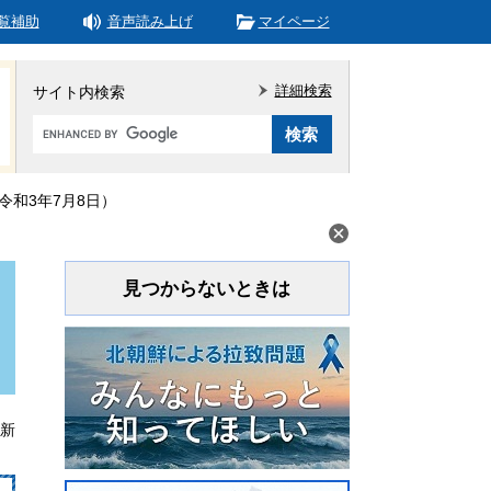
覧補助
音声読み上げ
マイページ
詳細検索
サイト内検索
Google
カ
ス
タ
和3年7月8日）
ム
検
索
見つからないときは
更新