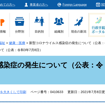
めての方へ
事業者の方へ
Foreign Language
閲
情報
分野別
目的別
組織別
現在の新潟
福祉
>
健康・医療
>
新型コロナウイルス感染症の発生について（公表：令
て（公表：令和3年7月8日）
感染症の発生について（公表：令
を大きくして印刷
ページ番号：0410633
更新日：2021年7月8日