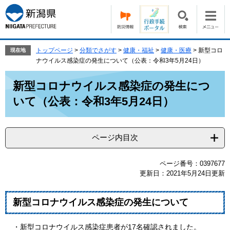
ペ
メ
ー
ニ
ジ
ュ
の
ー
先
を
トップページ
>
分類でさがす
>
健康・福祉
>
健康・医療
>
新型コロ
現在地
頭
飛
ナウイルス感染症の発生について（公表：令和3年5月24日）
で
ば
本
す。
し
新型コロナウイルス感染症の発生につ
文
て
いて（公表：令和3年5月24日）
本
文
へ
ページ内目次
ページ番号：0397677
更新日：2021年5月24日更新
新型コロナウイルス感染症の発生について
・新型コロナウイルス感染症患者が17名確認されました。