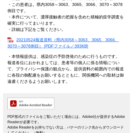
・この患者は
、
県内3058～3063、3065、3066、3070～3078
例目です。
・本件について、濃厚接触者の把握を含めた積極的疫学調査を
確実に行ってまいります。
・詳細は下記をご覧ください。
20210524報道資料（県内3058～3063、3065、3066、
3070～3078例目） [PDFファイル／393KB]
・本情報提供は、感染症の予防啓発のために行うものです。
報道各位におかれましては、患者等の個人に係る情報につい
て、プライバシー保護の観点から、提供資料の範囲内での報道
に各段の御配慮をお願いするとともに、関係機関への取材は御
遠慮くださるようお願いします。
PDF形式のファイルをご覧いただく場合には、Adobe社が提供するAdobe
Readerが必要です。
Adobe Readerをお持ちでない方は、バナーのリンク先からダウンロード
してください。（無料）