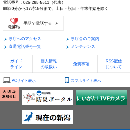
電話番号：025-285-5511（代表）
8時30分から17時15分まで、土日・祝日・年末年始を除く
手話で電話する
県庁へのアクセス
県庁舎のご案内
直通電話番号一覧
メンテナンス
ガイド
個人情報
RSS配信
免責事項
ライン
の取扱い
について
PCサイト表示
スマホサイト表示