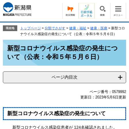
ペ
メ
ー
ニ
ジ
ュ
の
ー
先
を
トップページ
>
分類でさがす
>
健康・福祉
>
健康・医療
>
新型コロ
現在地
頭
飛
ナウイルス感染症の発生について（公表：令和５年５月６日）
で
ば
本
す。
し
新型コロナウイルス感染症の発生につ
文
て
いて（公表：令和５年５月６日）
本
文
へ
ページ内目次
ページ番号：0579992
更新日：2023年5月6日更新
新型コロナウイルス感染症の発生について
新型コロナウイルス感染症患者が 124名確認されました。