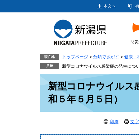
ペ
メ
本文へ
初
ー
ニ
ジ
ュ
の
ー
先
を
頭
飛
防災
で
ば
す。
し
トップページ
>
分類でさがす
>
健康・
現在地
て
新型コロナウイルス感染症の発生につ
本
本
文
新型コロナウイルス
文
へ
和５年５月５日）
印刷
文字