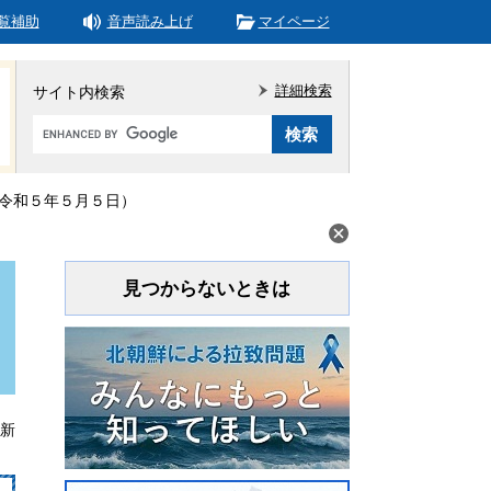
覧補助
音声読み上げ
マイページ
詳細検索
サイト内検索
Google
カ
ス
タ
令和５年５月５日）
ム
検
索
見つからないときは
更新