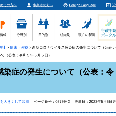
めての方へ
事業者の方へ
Foreign Language
閲
情報
分野別
目的別
組織別
現在の新潟
福祉
>
健康・医療
>
新型コロナウイルス感染症の発生について（公表：
いて（公表：令和５年５月５日）
感染症の発生について（公表：令
を大きくして印刷
ページ番号：0579942
更新日：2023年5月5日