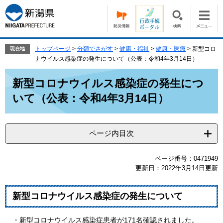
ペ
メ
ー
ニ
ジ
ュ
の
ー
先
を
トップページ
>
分類でさがす
>
健康・福祉
>
健康・医療
>
新型コロ
現在地
頭
飛
ナウイルス感染症の発生について（公表：令和4年3月14日）
で
ば
本
す。
し
新型コロナウイルス感染症の発生につ
文
て
いて（公表：令和4年3月14日）
本
文
へ
ページ内目次
ページ番号：0471949
更新日：2022年3月14日更新
新型コロナウイルス感染症の発生について
・新型コロナウイルス感染症患者が171名確認されました。