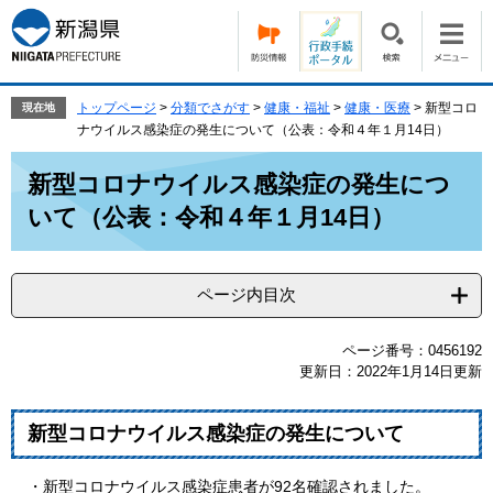
ペ
メ
ー
ニ
ジ
ュ
の
ー
先
を
トップページ
>
分類でさがす
>
健康・福祉
>
健康・医療
>
新型コロ
現在地
頭
飛
ナウイルス感染症の発生について（公表：令和４年１月14日）
で
ば
本
す。
し
新型コロナウイルス感染症の発生につ
文
て
いて（公表：令和４年１月14日）
本
文
へ
ページ内目次
ページ番号：0456192
更新日：2022年1月14日更新
新型コロナウイルス感染症の発生について
・新型コロナウイルス感染症患者が92名確認されました。