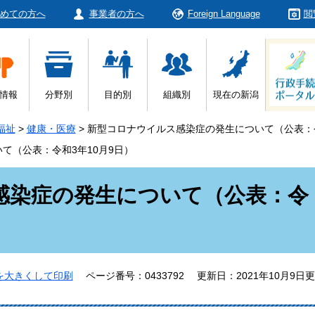
めての方へ
事業者の方へ
Foreign Language
閲
情報
分野別
目的別
組織別
現在の新潟
福祉
>
健康・医療
>
新型コロナウイルス感染症の発生について（公表：令
て（公表：令和3年10月9日）
感染症の発生について（公表：令
を大きくして印刷
ページ番号：0433792
更新日：2021年10月9日