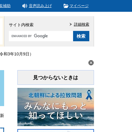
覧補助
音声読み上げ
マイページ
詳細検索
サイト内検索
Google
カ
ス
タ
和3年10月9日）
ム
検
索
見つからないときは
更新