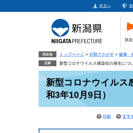
ペ
メ
本文へ
初
ー
ニ
ジ
ュ
の
ー
先
を
頭
飛
防災
で
ば
す。
し
トップページ
>
分類でさがす
>
健康・
現在地
て
新型コロナウイルス感染症の発生につい
本
本
文
新型コロナウイルス
文
へ
和3年10月9日）
印刷
文字