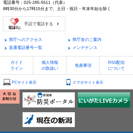
電話番号：025-285-5511（代表）
8時30分から17時15分まで、土日・祝日・年末年始を除く
手話で電話する
県庁へのアクセス
県庁舎のご案内
直通電話番号一覧
メンテナンス
ガイド
個人情報
RSS配信
免責事項
ライン
の取扱い
について
PCサイト表示
スマホサイト表示