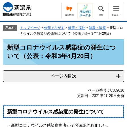
ペ
メ
ー
ニ
ジ
ュ
の
ー
先
を
トップページ
>
分類でさがす
>
健康・福祉
>
健康・医療
>
新型コロ
現在地
頭
飛
ナウイルス感染症の発生について（公表：令和3年4月20日）
で
ば
本
す。
し
新型コロナウイルス感染症の発生につ
文
て
いて（公表：令和3年4月20日）
本
文
へ
ページ内目次
ページ番号：0389618
更新日：2021年4月20日更新
新型コロナウイルス感染症の発生について
・新型コロナウイルス感染症患者が７名確認されました。