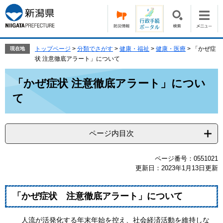
ペ
メ
ー
ニ
ジ
ュ
の
ー
先
を
トップページ
>
分類でさがす
>
健康・福祉
>
健康・医療
>
「かぜ症
現在地
頭
飛
状 注意徹底アラート」について
で
ば
本
す。
し
「かぜ症状 注意徹底アラート」につい
文
て
て
本
文
へ
ページ内目次
ページ番号：0551021
更新日：2023年1月13日更新
「かぜ症状 注意徹底アラート」について
人流が活発化する年末年始を控え、社会経済活動を維持しな