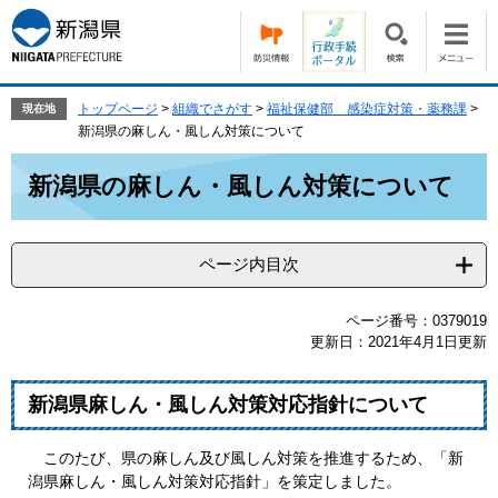
ペ
メ
ー
ニ
ジ
ュ
の
ー
先
を
トップページ
>
組織でさがす
>
福祉保健部 感染症対策・薬務課
>
現在地
頭
飛
新潟県の麻しん・風しん対策について
で
ば
本
す。
し
新潟県の麻しん・風しん対策について
文
て
本
文
ページ内目次
へ
ページ番号：0379019
更新日：2021年4月1日更新
新潟県麻しん・風しん対策対応指針について
このたび、県の麻しん及び風しん対策を推進するため、「新
潟県麻しん・風しん対策対応指針」を策定しました。