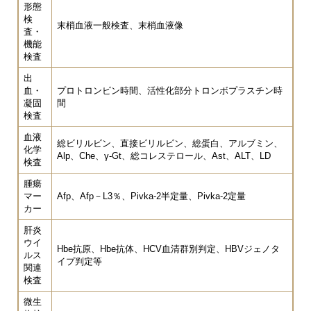
形態
検
末梢血液一般検査、末梢血液像
査・
機能
検査
出
血・
プロトロンビン時間、活性化部分トロンボプラスチン時
凝固
間
検査
血液
総ビリルビン、直接ビリルビン、総蛋白、アルブミン、
化学
Alp、Che、γ-Gt、総コレステロール、Ast、ALT、LD
検査
腫瘍
マー
Afp、Afp－L3％、Pivka-2半定量、Pivka-2定量
カー
肝炎
ウイ
Hbe抗原、Hbe抗体、HCV血清群別判定、HBVジェノタ
ルス
イプ判定等
関連
検査
微生