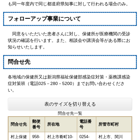
も同一年度内で同じ都道府県知事に対して行われる場合のみ。
フォローアップ事業について
同意をいただいた患者さんに対し、保健所が医療機関の受診
状況の確認を行います。また、相談会や講演会等がある際にお
知らせいたします。
問合せ先
各地域の保健所又は新潟県福祉保健部感染症対策・薬務課感染
症対策班（電話025－280－5200）までお問い合わせくださ
い。
表のサイズを切り替える
問合せ先一覧
郵便
電話番
問合せ先
所在地
所管市町村
番号
号
村上保健
958-
村上市肴町10-
0254-
村上市、関川