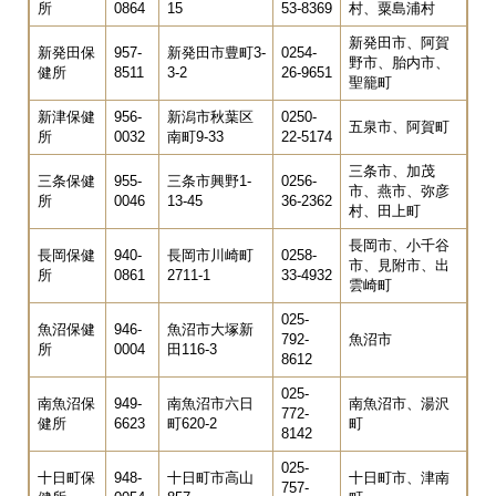
所
0864
15
53-8369
村、粟島浦村
新発田市、阿賀
新発田保
957-
新発田市豊町3-
0254-
野市、胎内市、
健所
8511
3-2
26-9651
聖籠町
新津保健
956-
新潟市秋葉区
0250-
五泉市、阿賀町
所
0032
南町9-33
22-5174
三条市、加茂
三条保健
955-
三条市興野1-
0256-
市、燕市、弥彦
所
0046
13-45
36-2362
村、田上町
長岡市、小千谷
長岡保健
940-
長岡市川崎町
0258-
市、見附市、出
所
0861
2711-1
33-4932
雲崎町
025-
魚沼保健
946-
魚沼市大塚新
792-
魚沼市
所
0004
田116-3
8612
025-
南魚沼保
949-
南魚沼市六日
南魚沼市、湯沢
772-
健所
6623
町620-2
町
8142
025-
十日町保
948-
十日町市高山
十日町市、津南
757-