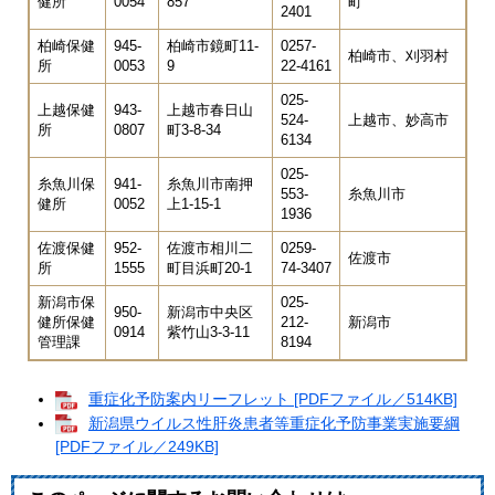
健所
0054
857
町
2401
柏崎保健
945-
柏崎市鏡町11-
0257-
柏崎市、刈羽村
所
0053
9
22-4161
025-
上越保健
943-
上越市春日山
524-
上越市、妙高市
所
0807
町3-8-34
6134
025-
糸魚川保
941-
糸魚川市南押
553-
糸魚川市
健所
0052
上1-15-1
1936
佐渡保健
952-
佐渡市相川二
0259-
佐渡市
所
1555
町目浜町20-1
74-3407
新潟市保
025-
950-
新潟市中央区
健所保健
212-
新潟市
0914
紫竹山3-3-11
管理課
8194
重症化予防案内リーフレット [PDFファイル／514KB]
新潟県ウイルス性肝炎患者等重症化予防事業実施要綱
[PDFファイル／249KB]