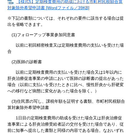
【様式5】定期検査費用の助成における市町村民税額合算
対象除外希望申請書 [Wordファイル／39KB]
※下記の書類については、それぞれの要件に該当する場合は提
出を省略できます。
(1)フォローアップ事業参加同意書
以前に初回精密検査又は定期検査費用の支払いを受けた場
合
(2)医師の診断書
以前に定期検査費用の支払いを受けた場合又は1年以内に
肝炎治療促進事業の申請において医師の診断書の提出があった
場合（以前に支払いを受けたときに比べ、慢性肝炎から肝硬変
への移行など病態に変化があった場合を除く。）
(3)住民票の写し、課税年額を証明する書類、市町村民税額合
算対象除外希望申請書
1日目の定期検査費用の助成を受けた場合又は肝炎治療促
進事業による肝炎治療受給者証の交付を受けた場合であり、従
前に知事へ提出した書類と同様の内容である場合。なおいずれ