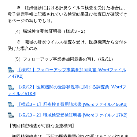
※ 妊婦健診における肝炎ウイルス検査を受けた場合は、
母子健康手帳に記載されている検査結果及び検査日が確認でき
るページの写しでも可。
（4）職域検査受検証明書（様式3－2）
※ 職域の肝炎ウイルス検査を受け、医療機関から交付を
受けた場合のみ
（5）フォローアップ事業参加同意書の写し（様式1）
【様式1】フォローアップ事業参加同意書 [Wordファイル
／47KB]
【様式2】医療機関の受診状況等に関する調査票 [Wordフ
ァイル／51KB]
【様式3－1】肝炎検査費用請求書 [Wordファイル／56KB]
【様式3－2】職域検査受検証明書 [Wordファイル／17KB]
【初回精密検査が可能な医療機関】
初回精密検査は、下記の医療機関(注3)で受けることができま