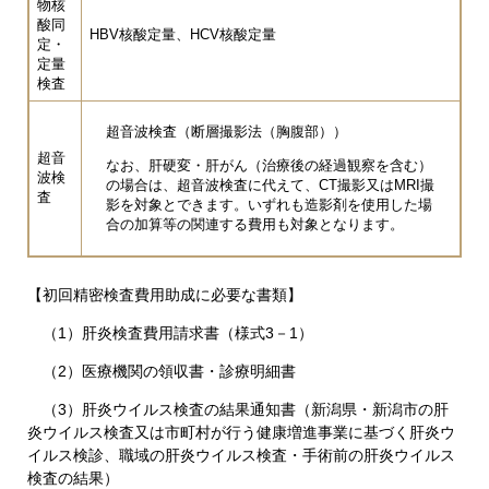
物核
酸同
HBV核酸定量、HCV核酸定量
定・
定量
検査
超音波検査（断層撮影法（胸腹部））
超音
なお、肝硬変・肝がん（治療後の経過観察を含む）
波検
の場合は、超音波検査に代えて、CT撮影又はMRI撮
査
影を対象とできます。いずれも造影剤を使用した場
合の加算等の関連する費用も対象となります。
【初回精密検査費用助成に必要な書類】
（1）肝炎検査費用請求書（様式3－1）
（2）医療機関の領収書・診療明細書
（3）肝炎ウイルス検査の結果通知書（新潟県・新潟市の肝
炎ウイルス検査又は市町村が行う健康増進事業に基づく肝炎ウ
イルス検診、職域の肝炎ウイルス検査・手術前の肝炎ウイルス
検査の結果）