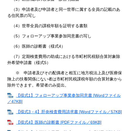
（3）申請者及び申請者と同一世帯に属する全員の記載のあ
る住民票の写し
（4）世帯全員の課税年額を証明する書類
（5）フォローアップ事業参加同意書の写し
（6）医師の診断書（様式4）
（7）定期検査費用の助成における市町村民税額合算対象除
外希望申請書（様式5）
※ 申請者及びその配偶者と相互に地方税法上及び医療保
険上の扶養関係にない者は市町村民税課税年額の合算対象から
除外できます。希望者のみ提出。
【様式1】フォローアップ事業参加同意書 [Wordファイル
／47KB]
【様式3－4】肝炎検査費用請求書 [Wordファイル／57KB]
【様式4】医師の診断書 [PDFファイル／69KB]