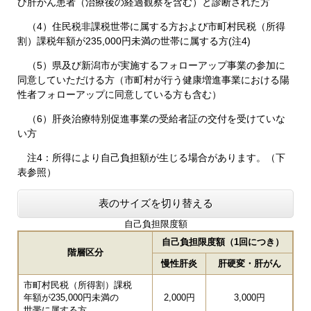
び肝がん患者（治療後の経過観察を含む）と診断された方
（4）住民税非課税世帯に属する方および市町村民税（所得
割）課税年額が235,000円未満の世帯に属する方(注4)
（5）県及び新潟市が実施するフォローアップ事業の参加に
同意していただける方（市町村が行う健康増進事業における陽
性者フォローアップに同意している方も含む）
（6）肝炎治療特別促進事業の受給者証の交付を受けていな
い方
注4：所得により自己負担額が生じる場合があります。（下
表参照）
表のサイズを切り替える
自己負担限度額
自己負担限度額（1回につき）
階層区分
慢性肝炎
肝硬変・肝がん
市町村民税（所得割）課税
年額が235,000円未満の
2,000円
3,000円
世帯に属する方