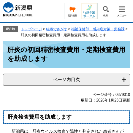
ペ
メ
ー
ニ
ジ
ュ
の
ー
先
を
トップページ
>
組織でさがす
>
福祉保健部 感染症対策・薬務課
>
現在地
頭
飛
肝炎の初回精密検査費用・定期検査費用を助成します
で
ば
本
す。
し
肝炎の初回精密検査費用・定期検査費用
文
て
を助成します
本
文
へ
ページ内目次
ページ番号：0379010
更新日：2026年1月23日更新
肝炎検査費用を助成します
新潟県は、肝炎ウイルス検査で陽性と判定された患者さんが