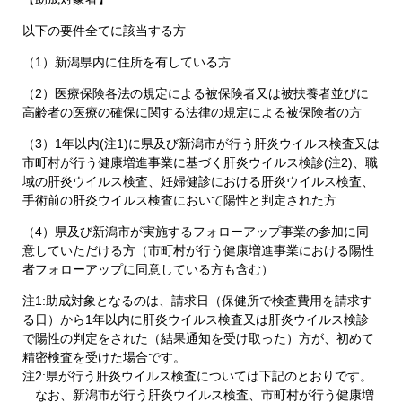
以下の要件全てに該当する方
（1）新潟県内に住所を有している方
（2）医療保険各法の規定による被保険者又は被扶養者並びに
高齢者の医療の確保に関する法律の規定による被保険者の方
（3）1年以内(注1)に県及び新潟市が行う肝炎ウイルス検査又は
市町村が行う健康増進事業に基づく肝炎ウイルス検診(注2)、職
域の肝炎ウイルス検査、妊婦健診における肝炎ウイルス検査、
手術前の肝炎ウイルス検査において陽性と判定された方
（4）県及び新潟市が実施するフォローアップ事業の参加に同
意していただける方（市町村が行う健康増進事業における陽性
者フォローアップに同意している方も含む）
注1:助成対象となるのは、請求日（保健所で検査費用を請求す
る日）から1年以内に肝炎ウイルス検査又は肝炎ウイルス検診
で陽性の判定をされた（結果通知を受け取った）方が、初めて
精密検査を受けた場合です。
注2:県が行う肝炎ウイルス検査については下記のとおりです。
なお、新潟市が行う肝炎ウイルス検査、市町村が行う健康増