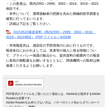
・この患者は
、
県内2993～2999、3002～3016、3018～3022
例目です。
・本件について、濃厚接触者の把握を含めた積極的疫学調査を
確実に行ってまいります。
・詳細は下記をご覧ください。
20210522報道資料（県内2993～2999、3002～3016、
3018～3022例目） [PDFファイル／442KB]
・本情報提供は、感染症の予防啓発のために行うものです。
報道各位におかれましては、患者等の個人に係る情報につい
て、プライバシー保護の観点から、提供資料の範囲内での報道
に各段の御配慮をお願いするとともに、関係機関への取材は御
遠慮くださるようお願いします。
PDF形式のファイルをご覧いただく場合には、Adobe社が提供するAdobe
Readerが必要です。
Adobe Readerをお持ちでない方は、バナーのリンク先からダウンロード
してください。（無料）