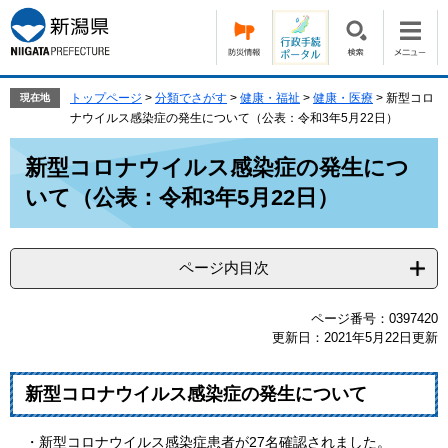
ペ
メ
ー
ニ
ジ
ュ
の
ー
先
を
トップページ
>
分類でさがす
>
健康・福祉
>
健康・医療
>
新型コロ
現在地
頭
飛
ナウイルス感染症の発生について（公表：令和3年5月22日）
で
ば
本
す。
し
新型コロナウイルス感染症の発生につ
文
て
いて（公表：令和3年5月22日）
本
文
へ
ページ内目次
ページ番号：0397420
更新日：2021年5月22日更新
新型コロナウイルス感染症の発生について
・新型コロナウイルス感染症患者が27名確認されました。