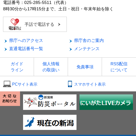
電話番号：025-285-5511（代表）
8時30分から17時15分まで、土日・祝日・年末年始を除く
手話で電話する
県庁へのアクセス
県庁舎のご案内
直通電話番号一覧
メンテナンス
ガイド
個人情報
RSS配信
免責事項
ライン
の取扱い
について
PCサイト表示
スマホサイト表示