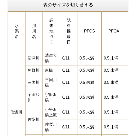
表のサイズを切り替える
調
試
水
河
査
料
P
系
川
地
採
PFOS
PFOA
名
名
点
取
P
※
日
清津大
清津川
6/11
0.5 未満
0.5 未満
1.0
橋
魚野川
東橋
6/11
0.5 未満
0.5 未満
1.0
三国川
三国川
6/11
0.5 未満
0.5 未満
1.0
橋
宇田沢
宇田沢
6/11
0.5 未満
0.5 未満
1.0
川
橋
小平沢
信濃川
6/11
0.5 未満
0.5 未満
1.0
橋上流
佐梨川
佐梨川
6/11
0.5 未満
0.5 未満
1.0
橋