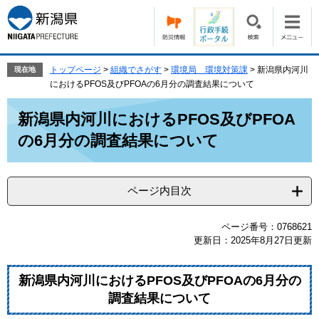
ペ
メ
ー
ニ
ジ
ュ
の
ー
先
を
トップページ
>
組織でさがす
>
環境局 環境対策課
>
新潟県内河川
現在地
頭
飛
におけるPFOS及びPFOAの6月分の調査結果について
で
ば
本
す。
し
新潟県内河川におけるPFOS及びPFOA
文
て
の6月分の調査結果について
本
文
へ
ページ内目次
ページ番号：0768621
更新日：2025年8月27日更新
新潟県内河川におけるPFOS及びPFOAの6月分の
調査結果について