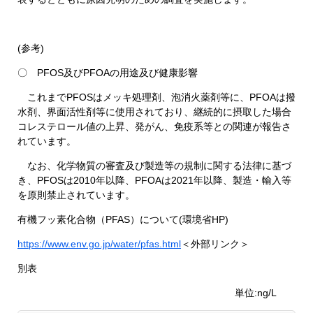
(参考)
〇 PFOS及びPFOAの用途及び健康影響
これまでPFOSはメッキ処理剤、泡消火薬剤等に、PFOAは撥
水剤、界面活性剤等に使用されており、継続的に摂取した場合
コレステロール値の上昇、発がん、免疫系等との関連が報告さ
れています。
なお、化学物質の審査及び製造等の規制に関する法律に基づ
き、PFOSは2010年以降、PFOAは2021年以降、製造・輸入等
を原則禁止されています。
有機フッ素化合物（PFAS）について(環境省HP)
https://www.env.go.jp/water/pfas.html
＜外部リンク＞
別表
単位:ng/L