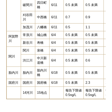
四日町
破間川
6/11
0.5 未満
0.5 未満
1.0
橋
刈谷田
中西橋
6/11
0.7
0.9
1.6
川
加茂川
八幡橋
6/11
0.5
1.1
1.6
常浪川
城山橋
6/4
0.5 未満
0.5 未満
1.0
阿賀野
川
新谷川
寿橋
6/4
0.5 未満
0.5 未満
1.0
関川
泉橋
6/4
0.5 未満
0.5 未満
1.0
関川
中川新
渋江川
6/4
0.5 未満
0.6
1.1
道橋
胎内川
胎内川
胎内川
6/18
0.5 未満
0.5 未満
1.0
橋
国府川
国府川
国府橋
6/18
0.5 未満
2.3
2.8
報告下限値
報告下限値
指針
14河川
15地点
0.5ng/L
0.5ng/L
ng/L