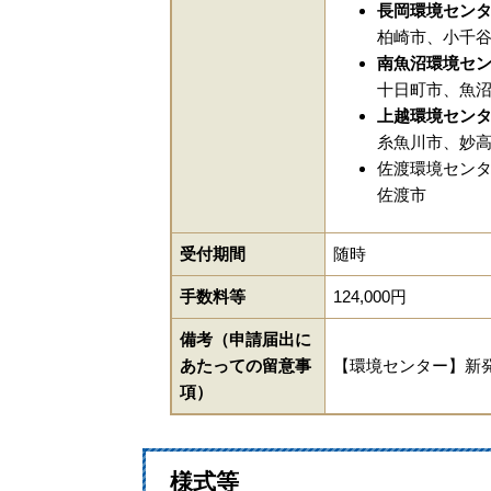
長岡環境セン
柏崎市、小千
南魚沼環境セ
十日町市、魚
上越環境セン
糸魚川市、妙
佐渡環境セン
佐渡市
受付期間
随時
手数料等
124,000円
備考（申請届出に
あたっての留意事
【環境センター】新
項）
様式等