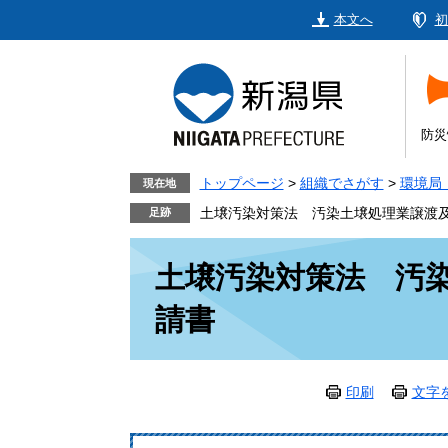
ペ
メ
本文へ
初
ー
ニ
ジ
ュ
の
ー
先
を
頭
飛
防災
で
ば
す。
し
トップページ
>
組織でさがす
>
環境局
現在地
て
土壌汚染対策法 汚染土壌処理業譲渡
本
本
文
土壌汚染対策法 汚
文
へ
請書
印刷
文字