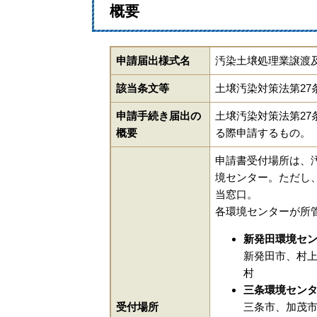
概要
申請届出様式名
汚染土壌処理業譲渡
該当条文等
土壌汚染対策法第27
申請手続き届出の
土壌汚染対策法第27
概要
る際申請するもの。
申請書受付場所は、
境センター。ただし
当窓口。
各環境センターが所
新発田環境セ
新発田市、村
村
三条環境セン
受付場所
三条市、加茂