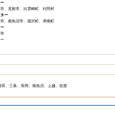
ター
谷市、見附市、出雲崎町、刈羽村
ンター
沼市、南魚沼市、湯沢町、津南町
ター
高市
ター
発田、三条、長岡、南魚沼、上越、佐渡