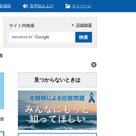
覧補助
音声読み上げ
マイページ
詳細検索
サイト内検索
Google
カ
ス
タ
書
ム
検
索
見つからないときは
更新