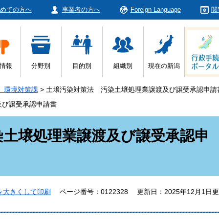
めての方へ
事業者の方へ
Foreign Language
閲
情報
分野別
目的別
組織別
現在の新潟
 環境対策課
>
土壌汚染対策法 汚染土壌処理業譲渡及び譲受承認申請
及び譲受承認申請書
染土壌処理業譲渡及び譲受承認申
を大きくして印刷
ページ番号：0122328
更新日：2025年12月1日