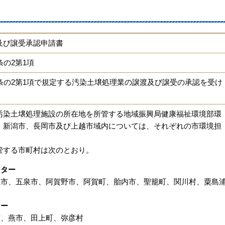
及び譲受承認申請書
条の2第1項
条の2第1項で規定する汚染土壌処理業の譲渡及び譲受の承認を受け
汚染土壌処理施設の所在地を所管する地域振興局健康福祉環境部環
、新潟市、長岡市及び上越市域内については、それぞれの市環境担
管する市町村は次のとおり。
ンター
上市、五泉市、阿賀野市、阿賀町、胎内市、聖籠町、関川村、粟島
ター
市、燕市、田上町、弥彦村