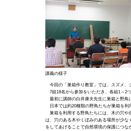
講義の様子
今回の「巣箱作り教室」では、スズメ、シ
7組18名から参加をいただき、各組1～2
最初に講師の白井康夫先生に巣箱と野鳥に
日本では約20種類の野鳥たちが巣箱を利
巣箱を利用する野鳥たちには、木の穴や崖
は、穴のある木やくぼみのある場所が少な
をしてあげることで自然環境の保護につな