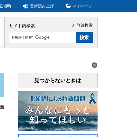
覧補助
音声読み上げ
マイページ
詳細検索
サイト内検索
Google
カ
ス
タ
ム
検
索
見つからないときは
更新