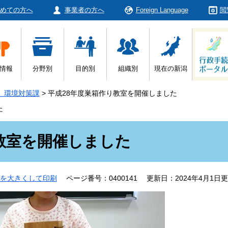
めての方へ
事業者の方へ
Foreign Language
閲
情報
分野別
目的別
組織別
現在の新潟
 環境対策課
>
平成28年度巣箱作り教室を開催しました
た
教室を開催しました
を大きくして印刷
ページ番号：0400141
更新日：2024年4月1日