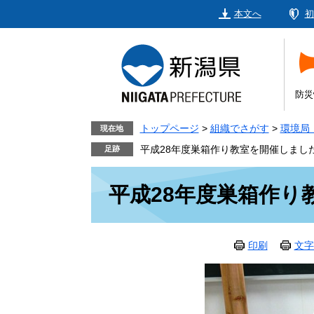
ペ
メ
本文へ
初
ー
ニ
ジ
ュ
の
ー
先
を
頭
飛
防災
で
ば
す。
し
トップページ
>
組織でさがす
>
環境局
現在地
て
平成28年度巣箱作り教室を開催しまし
本
本
文
平成28年度巣箱作り
文
へ
印刷
文字