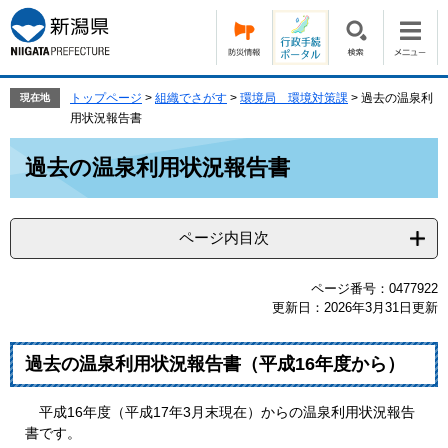
ペ
メ
ー
ニ
ジ
ュ
の
ー
先
を
トップページ
>
組織でさがす
>
環境局 環境対策課
>
過去の温泉利
現在地
頭
飛
用状況報告書
で
ば
本
す。
し
過去の温泉利用状況報告書
文
て
本
文
ページ内目次
へ
ページ番号：0477922
更新日：2026年3月31日更新
過去の温泉利用状況報告書（平成16年度から）
平成16年度（平成17年3月末現在）からの温泉利用状況報告
書です。