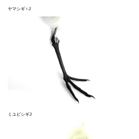
ヤマシギ♀J
ミユビシギJ