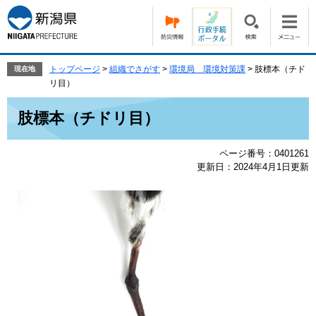
ペ
メ
ー
ニ
ジ
ュ
の
ー
先
を
トップページ
>
組織でさがす
>
環境局 環境対策課
>
肢標本（チド
現在地
頭
飛
リ目）
で
ば
本
す。
し
肢標本（チドリ目）
文
て
本
ページ番号：0401261
文
更新日：2024年4月1日更新
へ