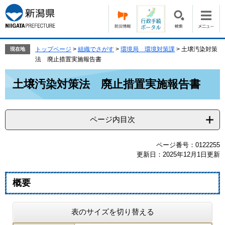
ペ
メ
ー
ニ
ジ
ュ
の
ー
先
を
トップページ
>
組織でさがす
>
環境局 環境対策課
>
土壌汚染対策
現在地
頭
飛
法 廃止措置実施報告書
で
ば
本
す。
し
土壌汚染対策法 廃止措置実施報告書
文
て
本
文
ページ内目次
へ
ページ番号：0122255
更新日：2025年12月1日更新
概要
表のサイズを切り替える