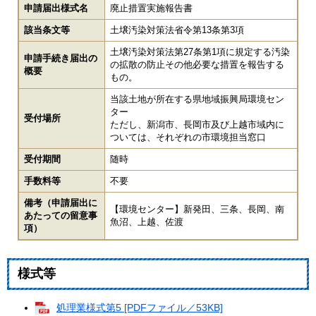
申請届出様式名
廃止措置実施報告書
該当条文等
土壌汚染対策法省令第13条第3項
土壌汚染対策法第27条第1項に規定する汚染
申請手続き届出の
の拡散の防止その他必要な措置を報告する
概要
もの。
当該土地が所在する県地域振興局環境セン
ター
受付場所
ただし、新潟市、長岡市及び上越市域内に
ついては、それぞれの市環境担当窓口
受付期間
随時
手数料等
不要
備考（申請届出に
【環境センター】新発田、三条、長岡、南
あたっての留意事
魚沼、上越、佐渡
項）
様式等
処理業様式第5 [PDFファイル／53KB]