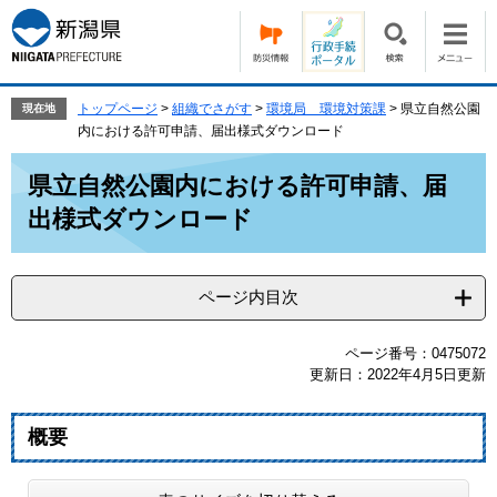
ペ
メ
ー
ニ
ジ
ュ
の
ー
先
を
トップページ
>
組織でさがす
>
環境局 環境対策課
>
県立自然公園
現在地
頭
飛
内における許可申請、届出様式ダウンロード
で
ば
本
す。
し
県立自然公園内における許可申請、届
文
て
出様式ダウンロード
本
文
へ
ページ内目次
ページ番号：0475072
更新日：2022年4月5日更新
概要