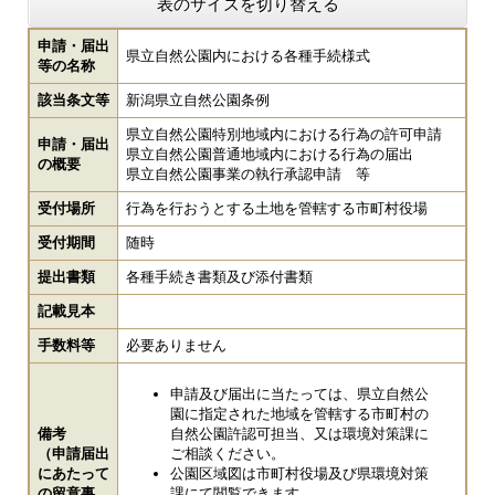
表のサイズを切り替える
申請・届出
県立自然公園内における各種手続様式
等の名称
該当条文等
新潟県立自然公園条例
県立自然公園特別地域内における行為の許可申請
申請・届出
県立自然公園普通地域内における行為の届出
の概要
県立自然公園事業の執行承認申請 等
受付場所
行為を行おうとする土地を管轄する市町村役場
受付期間
随時
提出書類
各種手続き書類及び添付書類
記載見本
手数料等
必要ありません
申請及び届出に当たっては、県立自然公
園に指定された地域を管轄する市町村の
備考
自然公園許認可担当、又は環境対策課に
（申請届出
ご相談ください。
にあたって
公園区域図は市町村役場及び県環境対策
の留意事
課にて閲覧できます。