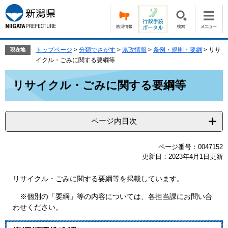
ペ
メ
ー
ニ
ジ
ュ
の
ー
先
を
トップページ
>
分類でさがす
>
県政情報
>
条例・規則・要綱
>
リサ
現在地
頭
飛
イクル・ごみに関する要綱等
で
ば
本
す。
し
リサイクル・ごみに関する要綱等
文
て
本
文
ページ内目次
へ
ページ番号：0047152
更新日：2023年4月1日更新
リサイクル・ごみに関する要綱等を掲載しています。
※個別の「要綱」等の内容については、各担当課にお問い合
わせください。