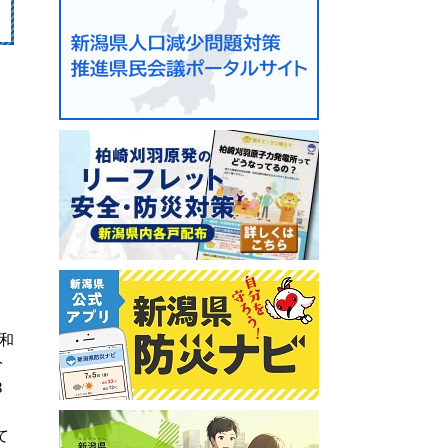
和
分
3
て