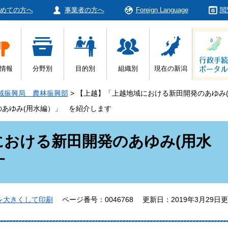
めての方へ
事業者の方へ
Foreign Language
閲
情報
分野別
目的別
組織別
現在の新潟
域振興局 農林振興部
>
【上越】「上越地域における新田開発のあゆみ
あゆみ(用水編）」 を紹介します
における新田開発のあゆみ(用水
す
を大きくして印刷
ページ番号：0046768
更新日：2019年3月29日