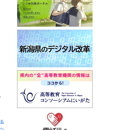
わ
ク
る
へ