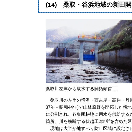
(14) 桑取・谷浜地域の新田
桑取川左岸から取水する開拓頭首工
桑取川の左岸の増沢・西吉尾・高住・丹原
37年～昭和44年)で山林原野を開拓した耕
に分割され、各集団耕地に用水を供給する
箇所、川を横断する伏越工2箇所を含めた延
現地は大半が地すべり防止区域に設定され