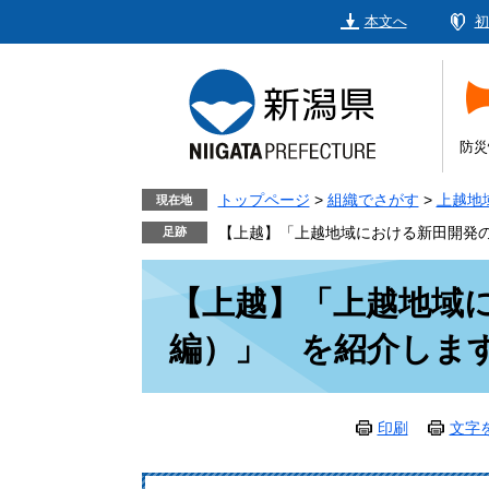
ペ
メ
本文へ
初
ー
ニ
ジ
ュ
の
ー
先
を
頭
飛
防災
で
ば
す。
し
トップページ
>
組織でさがす
>
上越地
現在地
て
【上越】「上越地域における新田開発の
本
本
文
【上越】「上越地域
文
へ
編）」 を紹介しま
印刷
文字