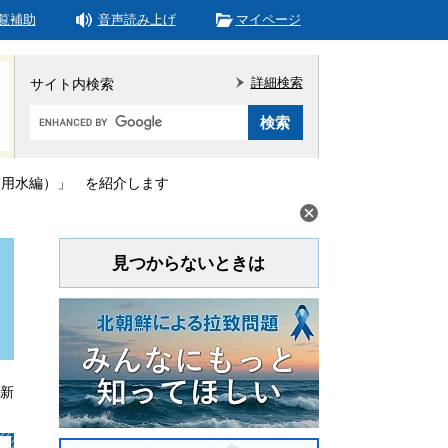
覧補助
音声読み上げ
マイページ
詳細検索
サイト内検索
Google
カ
ス
タ
(用水編）」 を紹介します
ム
検
索
見つからないときは
更新