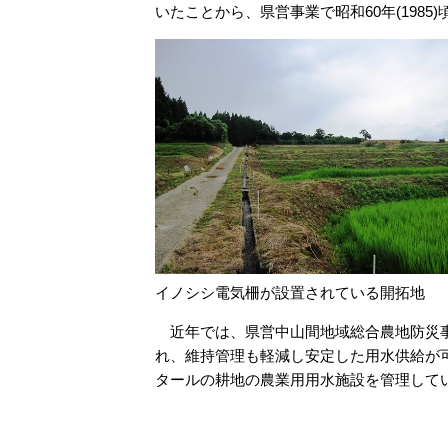
いたことから、県営事業で昭和60年(198
イノシシ電気柵が設置されている開拓地
近年では、県営中山間地域総合農地防災事業(
れ、維持管理も軽減し安定した用水供給が可
タールの耕地の農業用用水施設を管理して