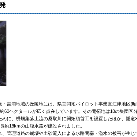
開発
・吉浦地域の丘陵地には、県営開拓パイロット事業直江津地区(昭
地約60ヘクタールが広く点在しています。その開拓地は10の集団区
ために、横畑集落上流の桑取川に開拓頭首工を設置したほか、隧道
長約18kmの山腹水路が建設されました。
、管理道路の崩壊や土砂流入による水路閉塞・溢水の被害が生じ