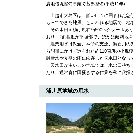
農地環境整備事業で基盤整備(平成11年)
上越市大島区は、低い山々に囲まれた急傾
もってできた地層）といわれる地層で、地
その水田面積は現在約500ヘクタールあ
おり、2割程度が平坦部で、ほかは傾斜地
農業用水は保倉川やその支流、鯖石川の支
ら昭和にかけて造られた約110箇所の小規
融雪水や夏期の雨に依存した天水田となっ
天水田が多いこの地域では、水の日持ちを
たり、通常春に田掻きする作業を秋に代掻
浦川原地域の用水