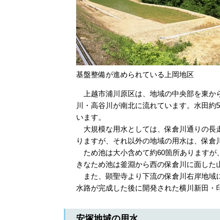
基盤整備が進められている上岡地区
上越市浦川原区は、地域の中央部を東から
川・高谷川が南北に流れています。水田約5
います。
大規模な用水としては、保倉川通りの長走
りますが、それ以外の地域の用水は、保倉
ため池は大小含めて約60箇所ありますが
きなため池は釜淵から西の保倉川に面した
また、顕聖寺より下流の保倉川右岸地域に
水路が完成した後に開発された横川新田・
安塚地域の用水