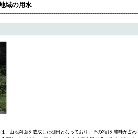
塚地域の用水
半は、山地斜面を造成した棚田となっており、その3割を畦畔が占め