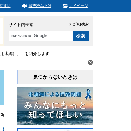
覧補助
音声読み上げ
マイページ
詳細検索
サイト内検索
Google
カ
ス
タ
(用水編）」 を紹介します
ム
検
索
見つからないときは
更新