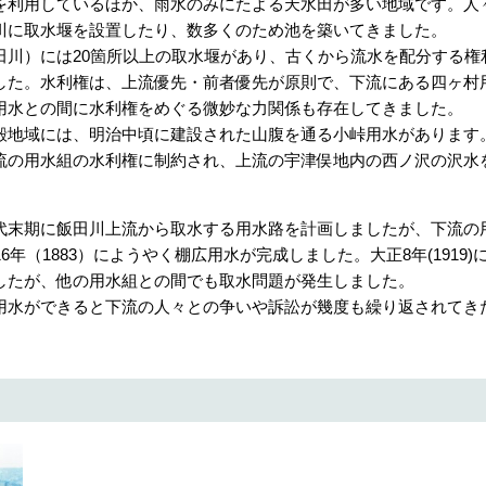
を利用しているほか、雨水のみにたよる天水田が多い地域です。人
川に取水堰を設置したり、数多くのため池を築いてきました。
川）には20箇所以上の取水堰があり、古くから流水を配分する権
した。水利権は、上流優先・前者優先が原則で、下流にある四ヶ村
用水との間に水利権をめぐる微妙な力関係も存在してきました。
地域には、明治中頃に建設された山腹を通る小峠用水があります
流の用水組の水利権に制約され、上流の宇津俣地内の西ノ沢の沢水
末期に飯田川上流から取水する用水路を計画しましたが、下流の
年（1883）にようやく棚広用水が完成しました。大正8年(1919)
したが、他の用水組との間でも取水問題が発生しました。
水ができると下流の人々との争いや訴訟が幾度も繰り返されてき