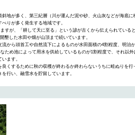
斜地が多く、第三紀層（川が運んだ泥や砂、火山灰などが海底に
すべりが多く発生する地域です。
りますが、「耕して天に至る」という諺が古くから伝えられている
を開墾した水田や畑が山頂まで続いています。
流から頭首工や自然流下によるものが水田面積の4割程度、明治
模なため池によって用水を供給しているものが1割程度で、それ以外
ています。
良くするために秋の収穫が終わるか終わらないうちに畦ぬりを行
きを行い、融雪水を貯留しています。