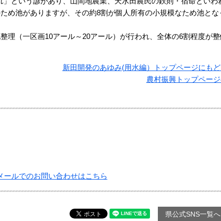
れ」という諺があり、山間地農業、天水田農民の鉄則・宿命といわ
のため池がありますが、その約8割が個人所有の小規模なため池とな
整理（一区画10アール～20アール）が行われ、全体の6割程度が整
新田開発のあゆみ(用水編）トップページにもど
農村振興トップページ
メールでのお問い合わせはこちら
県公式SNS一覧へ