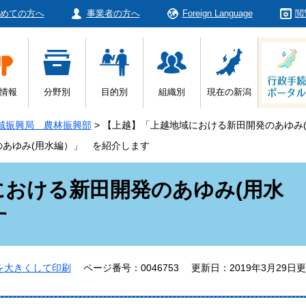
めての方へ
事業者の方へ
Foreign Language
閲
情報
分野別
目的別
組織別
現在の新潟
域振興局 農林振興部
>
【上越】「上越地域における新田開発のあゆみ
あゆみ(用水編）」 を紹介します
における新田開発のあゆみ(用水
す
を大きくして印刷
ページ番号：0046753
更新日：2019年3月29日