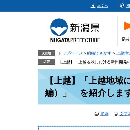
ペ
メ
本文へ
初
ー
ニ
ジ
ュ
の
ー
先
を
頭
飛
防災
で
ば
す。
し
トップページ
>
組織でさがす
>
上越地
現在地
て
【上越】「上越地域における新田開発の
本
本
文
【上越】「上越地域
文
へ
編）」 を紹介しま
印刷
文字