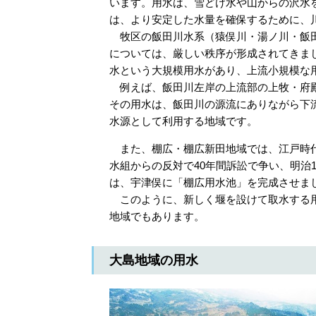
います。用水は、雪どけ水や山からの沢水
は、より安定した水量を確保するために、
牧区の飯田川水系（猿俣川・湯ノ川・飯田
については、厳しい秩序が形成されてきま
水という大規模用水があり、上流小規模な
例えば、飯田川左岸の上流部の上牧・府殿
その用水は、飯田川の源流にありながら下
水源として利用する地域です。
また、棚広・棚広新田地域では、江戸時代
水組からの反対で40年間訴訟で争い、明治16
は、宇津俣に「棚広用水池」を完成させま
このように、新しく堰を設けて取水する用
地域でもあります。
大島地域の用水