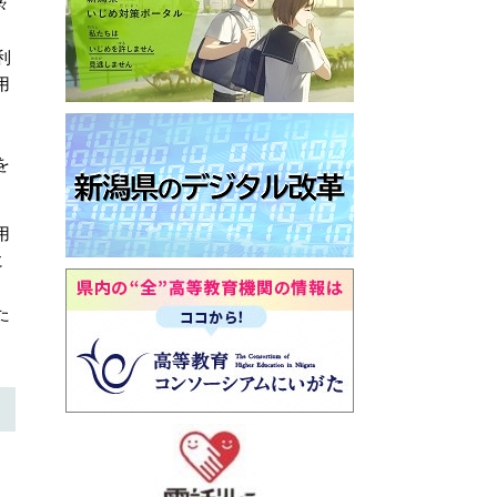
々
利
用
。
を
用
に
た