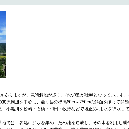
ールありますが、急傾斜地が多く、その3割が畦畔となっています。
支流周辺を中心に、菱ヶ岳の標高60m～750mの斜面を削って開墾
は、小黒川を松崎・石橋・和田・牧野などで堰止め､用水を導水し
地では、各処に沢水を集め、ため池を造成し、その水を利用し耕