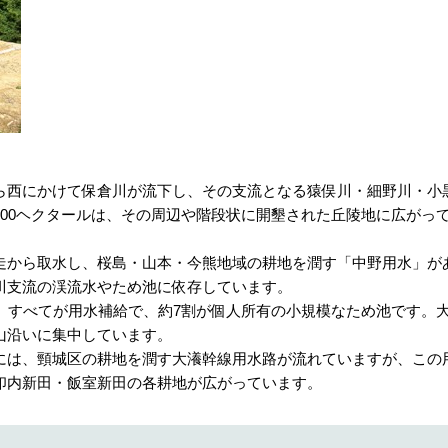
西にかけて保倉川が流下し、その支流となる猿俣川・細野川・小
00ヘクタールは、その周辺や階段状に開墾された丘陵地に広がっ
から取水し、桜島・山本・今熊地域の耕地を潤す「中野用水」が
川支流の渓流水やため池に依存しています。
、すべてが用水補給で、約7割が個人所有の小規模なため池です。
山沿いに集中しています。
は、頸城区の耕地を潤す大瀁幹線用水路が流れていますが、この
印内新田・飯室新田の各耕地が広がっています。