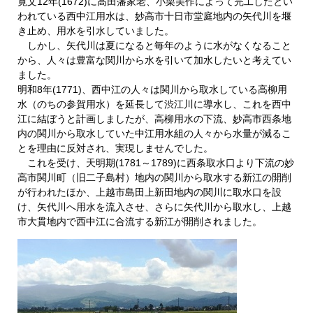
寛文12年(1672)に高田藩家老、小栗美作によって完工したとい
われている西中江用水は、妙高市十日市堂庭地内の矢代川を堰
き止め、用水を引水していました。
しかし、矢代川は夏になると毎年のように水がなくなること
から、人々は豊富な関川から水を引いて加水したいと考えてい
ました。
明和8年(1771)、西中江の人々は関川から取水している高柳用
水（のちの参賀用水）を延長して渋江川に導水し、これを西中
江に結ぼうと計画しましたが、高柳用水の下流、妙高市西条地
内の関川から取水していた中江用水組の人々から水量が減るこ
とを理由に反対され、実現しませんでした。
これを受け、天明期(1781～1789)に西条取水口より下流の妙
高市関川町（旧二子島村）地内の関川から取水する新江の開削
が行われたほか、上越市島田上新田地内の関川に取水口を設
け、矢代川へ用水を流入させ、さらに矢代川から取水し、上越
市大貫地内で西中江に合流する新江が開削されました。