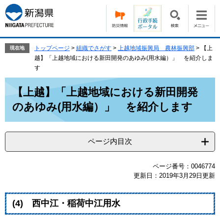
ペ
メ
ー
ニ
ジ
ュ
の
ー
先
を
トップページ
>
組織でさがす
>
上越地域振興局 農林振興部
>
【上
現在地
頭
飛
越】「上越地域における新田開発のあゆみ(用水編）」 を紹介しま
で
ば
す
す。
し
本
て
【上越】「上越地域における新田開発
文
本
のあゆみ(用水編）」 を紹介します
文
へ
ページ内目次
ページ番号：0046774
更新日：2019年3月29日更新
(4) 西中江・稲荷中江用水