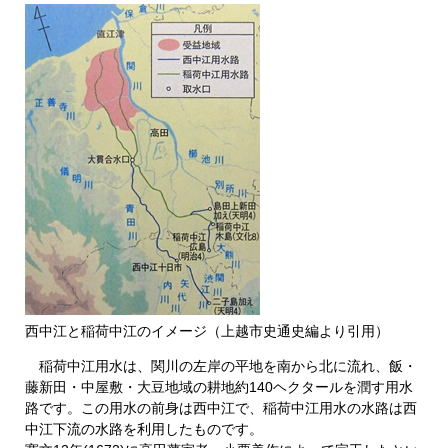
西中江と稲荷中江のイメージ（上越市史通史編より引用）
稲荷中江用水は、関川の左岸の平地を南から北に流れ、飯・
藤新田・中屋敷・大豆地域の耕地約140ヘクタールを潤す用水
路です。この用水の前身は西中江で、稲荷中江用水の水路は西
中江下流の水路を利用したものです。