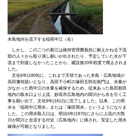
木島地内を流下する稲荷中江（右）
しかし、この二つの新江は維持管理費負担に耐えかねる下流
部の人々から取り潰し願いが出されたり、予定していた水が下
流まで到達しなかったことから、建設後20年程度で廃止されま
した。
文化6年(1809)に、これまで天領であった木島・広島地域が
高田藩領扱いとなり、高田下小町の塚田五郎右衛門は、水量が
少なかった西中江の水量を確保するため、従来あった島田新田
地内の取水口より上流、妙高市広島地内の関川から水を引く工
事を願い出て、文化9年(1812)に完了しました。以来、この用
水を「稲荷中江用水」または「塚田用水」というようになりま
した。この用水取入口は、明治3年(1870)にさらに上流の大熊
川が関川と合流する付近（広島地内）に移され、安定した用水
確保が可能となりました。