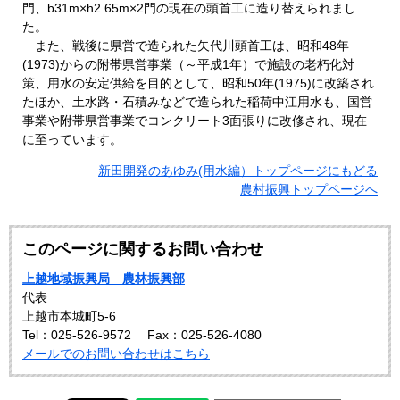
門、b31m×h2.65m×2門の現在の頭首工に造り替えられまし
た。
また、戦後に県営で造られた矢代川頭首工は、昭和48年
(1973)からの附帯県営事業（～平成1年）で施設の老朽化対
策、用水の安定供給を目的として、昭和50年(1975)に改築され
たほか、土水路・石積みなどで造られた稲荷中江用水も、国営
事業や附帯県営事業でコンクリート3面張りに改修され、現在
に至っています。
新田開発のあゆみ(用水編）トップページにもどる
農村振興トップページへ
このページに関するお問い合わせ
上越地域振興局 農林振興部
代表
上越市本城町5-6
Tel：025-526-9572
Fax：025-526-4080
メールでのお問い合わせはこちら