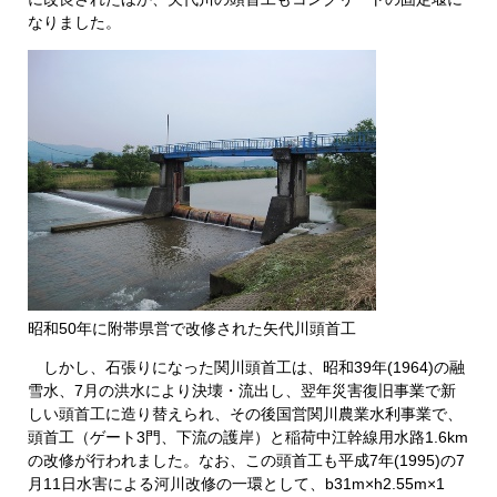
なりました。
昭和50年に附帯県営で改修された矢代川頭首工
しかし、石張りになった関川頭首工は、昭和39年(1964)の融
雪水、7月の洪水により決壊・流出し、翌年災害復旧事業で新
しい頭首工に造り替えられ、その後国営関川農業水利事業で、
頭首工（ゲート3門、下流の護岸）と稲荷中江幹線用水路1.6km
の改修が行われました。なお、この頭首工も平成7年(1995)の7
月11日水害による河川改修の一環として、b31m×h2.55m×1