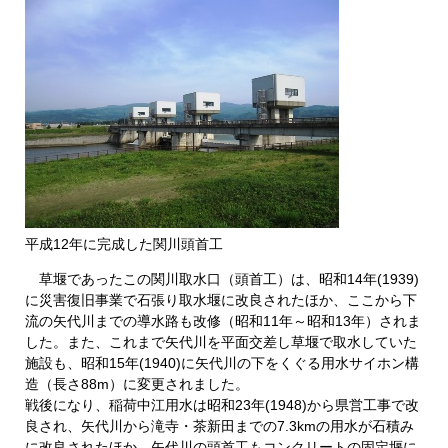
平成12年に完成した関川頭首工
草堰であったこの関川取水口（頭首工）は、昭和14年(1939)
に災害復旧事業で石張り取水堰に改良されたほか、ここから下
流の矢代川までの導水路も改修（昭和11年～昭和13年）されま
した。また、これまで矢代川を平面交差し草堰で取水していた
施設も、昭和15年(1940)に矢代川の下をくぐる用水サイホン構
造（長さ88m）に変更されました。
戦後になり、稲荷中江用水は昭和23年(1948)から県営工事で改
良され、矢代川から滝寺・茶新田までの7.3kmの用水が石積み
に改良されたほか、矢代川の頭首工もコンクリートの固定堰に