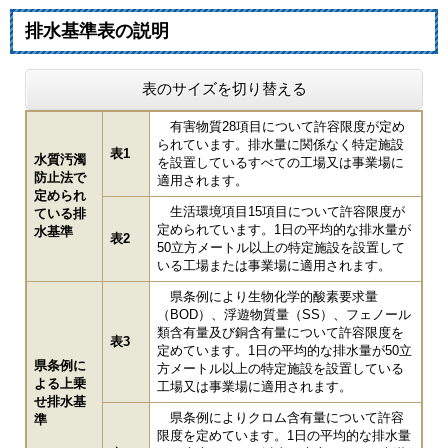
排水基準表の説明
表のサイズを切り替える
有害物質28項目について許容限度が定め
られています。排水量に関係なく特定施設
表1
水質汚濁
を設置しているすべての工場又は事業場に
防止法で
適用されます。
定められ
生活環境項目15項目について許容限度が
ている排
定められています。1日の平均的な排水量が
水基準
表2
50立方メートル以上の特定施設を設置して
いる工場または事業場に適用されます。
県条例により生物化学的酸素要求量
（BOD）、浮遊物質量（SS）、フェノール
類含有量及び銅含有量について許容限度を
表3
定めています。1日の平均的な排水量が50立
県条例に
方メートル以上の特定施設を設置している
よる上乗
工場又は事業場に適用されます。
せ排水基
県条例によりクロム含有量について許容
準
限度を定めています。1日の平均的な排水量