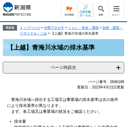
ペ
メ
ー
ニ
ジ
ュ
の
ー
先
を
トップページ
>
分類でさがす
>
くらし・安全・環境
>
自然・環境・
現在地
頭
飛
リサイクル・ごみ
>
【上越】青海川水域の排水基準
で
ば
本
す。
し
【上越】青海川水域の排水基準
文
て
本
文
ページ内目次
へ
ページ番号：0046188
更新日：2023年4月21日更新
青海川水域へ排出する工場又は事業場の排水基準は次の条件
により排水基準が異なります。
まず、各工場又は事業場の状況をご確認ください。
排水量