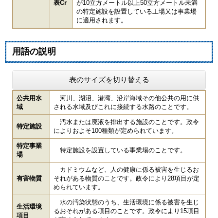
表Cr
が10立方メートル以上50立方メートル未満
の特定施設を設置している工場又は事業場
に適用されます。
用語の説明
表のサイズを切り替える
公共用水
河川、湖沼、港湾、沿岸海域その他公共の用に供
域
される水域及びこれに接続する水路のことです。
汚水または廃液を排出する施設のことです。政令
特定施設
によりおよそ100種類が定められています。
特定事業
特定施設を設置している事業場のことです。
場
カドミウムなど、人の健康に係る被害を生じるお
有害物質
それがある物質のことです。政令により28項目が定
められています。
水の汚染状態のうち、生活環境に係る被害を生じ
生活環境
るおそれがある項目のことです。政令により15項目
項目