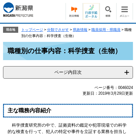
ペ
メ
ー
ニ
ジ
ュ
の
ー
先
を
トップページ
>
分類でさがす
>
県政情報
>
職員採用・県職員
>
職種
現在地
頭
飛
別の仕事内容：科学捜査（生物）
で
ば
本
す。
し
職種別の仕事内容：科学捜査（生物）
文
て
本
文
ページ内目次
へ
ページ番号：0046024
更新日：2019年3月29日更新
主な職務内容紹介
科学捜査研究所の中で、証拠資料の鑑定や犯罪現場での科学
的な検査を行って、犯人の特定や事件を立証する業務を担当し