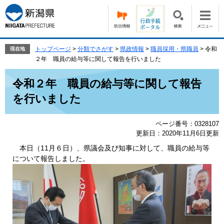
ペ
メ
ー
ニ
ジ
ュ
の
ー
先
を
トップページ
>
分類でさがす
>
県政情報
>
職員採用・県職員
>
令和
現在地
頭
飛
２年 職員の給与等に関して報告を行いました
で
ば
本
す。
し
令和２年 職員の給与等に関して報告
文
て
を行いました
本
文
へ
ページ番号：0328107
更新日：2020年11月6日更新
本日（11月６日）、県議会及び知事に対して、職員の給与等
について報告しました。