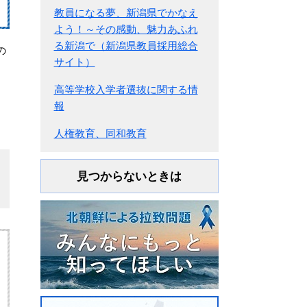
教員になる夢、新潟県でかなえ
よう！～その感動、魅力あふれ
る新潟で（新潟県教員採用総合
の
サイト）
、
高等学校入学者選抜に関する情
報
人権教育、同和教育
見つからないときは