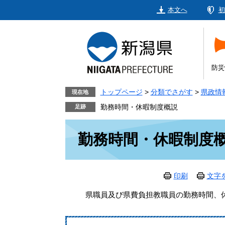
ペ
メ
本文へ
初
ー
ニ
ジ
ュ
の
ー
先
を
頭
飛
防災
で
ば
す。
し
トップページ
>
分類でさがす
>
県政情
現在地
て
勤務時間・休暇制度概説
本
本
文
勤務時間・休暇制度
文
へ
印刷
文字
県職員及び県費負担教職員の勤務時間、休