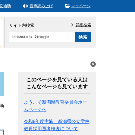
覧補助
音声読み上げ
マイページ
詳細検索
サイト内検索
Google
カ
ス
タ
ム
検
索
このページを見ている人は
こんなページも見ています
ようこそ新潟県教育委員会ホー
更新
ムページへ
令和8年度実施 新潟県公立学校
教員採用選考検査について