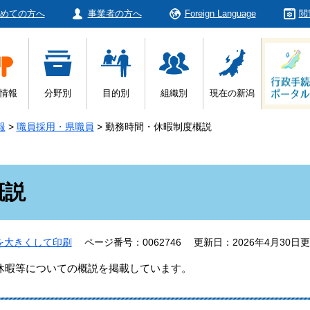
めての方へ
事業者の方へ
Foreign Language
閲
情報
分野別
目的別
組織別
現在の新潟
報
>
職員採用・県職員
>
勤務時間・休暇制度概説
概説
を大きくして印刷
ページ番号：0062746
更新日：2026年4月30日
暇等についての概説を掲載しています。