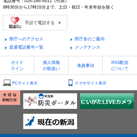
電話番号：025-285-5511（代表）
8時30分から17時15分まで、土日・祝日・年末年始を除く
手話で電話する
県庁へのアクセス
県庁舎のご案内
直通電話番号一覧
メンテナンス
ガイド
個人情報
RSS配信
免責事項
ライン
の取扱い
について
PCサイト表示
スマホサイト表示