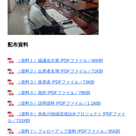
配布資料
（資料１）協議会次第 [PDFファイル／46KB]
（資料２）出席者名簿 [PDFファイル／71KB]
（資料３）座席表 [PDFファイル／73KB]
（資料４）規約 [PDFファイル／78KB]
（資料５）説明資料 [PDFファイル／1.1MB]
（資料６）糸魚川地域流域治水プロジェクト [PDFファイ
ル／731KB]
（資料７）フォローアップ資料 [PDFファイル／95KB]